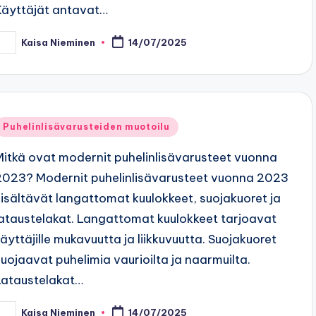
Käyttäjät antavat…
Kaisa Nieminen
14/07/2025
osted
y
Posted
Puhelinlisävarusteiden muotoilu
n
Mitkä ovat modernit puhelinlisävarusteet vuonna
2023? Modernit puhelinlisävarusteet vuonna 2023
sisältävät langattomat kuulokkeet, suojakuoret ja
lataustelakat. Langattomat kuulokkeet tarjoavat
käyttäjille mukavuutta ja liikkuvuutta. Suojakuoret
suojaavat puhelimia vaurioilta ja naarmuilta.
Lataustelakat…
Kaisa Nieminen
14/07/2025