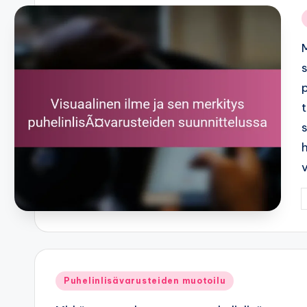
i
P
b
Posted
Puhelinlisävarusteiden muotoilu
in