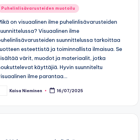
Posted
Puhelinlisävarusteiden muotoilu
n
Mikä on visuaalinen ilme puhelinlisävarusteiden
suunnittelussa? Visuaalinen ilme
puhelinlisävarusteiden suunnittelussa tarkoittaa
tuotteen esteettistä ja toiminnallista ilmaisua. Se
sisältää värit, muodot ja materiaalit, jotka
houkuttelevat käyttäjiä. Hyvin suunniteltu
visuaalinen ilme parantaa…
Kaisa Nieminen
16/07/2025
osted
y