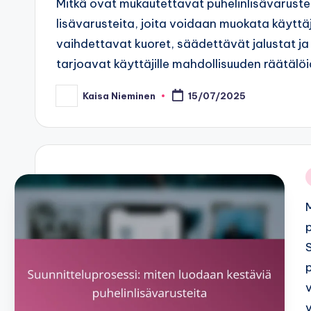
Mitkä ovat mukautettavat puhelinlisävaruste
lisävarusteita, joita voidaan muokata käytt
vaihdettavat kuoret, säädettävät jalustat j
tarjoavat käyttäjille mahdollisuuden räätäl
Kaisa Nieminen
15/07/2025
Posted
by
i