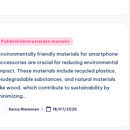
Posted
Puhelinlisävarusteiden muotoilu
n
Environmentally friendly materials for smartphone
accessories are crucial for reducing environmental
impact. These materials include recycled plastics,
biodegradable substances, and natural materials
like wood, which contribute to sustainability by
minimizing…
Kaisa Nieminen
18/07/2025
osted
y