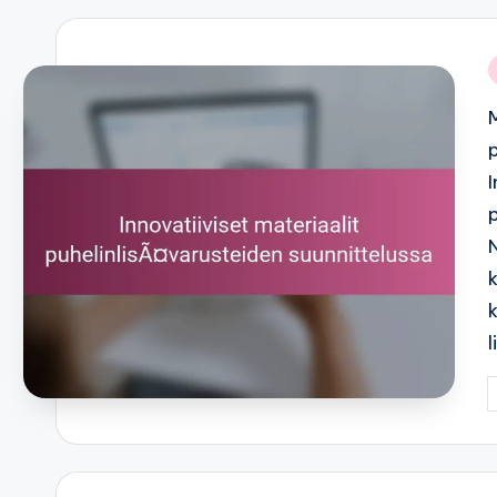
i
P
b