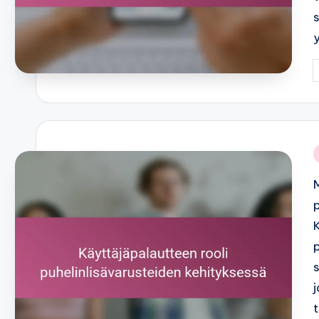
P
b
i