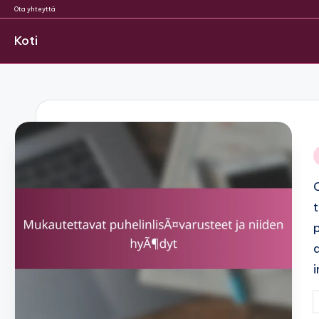
Ota yhteyttä
Koti
Skip
to
content
i
P
b