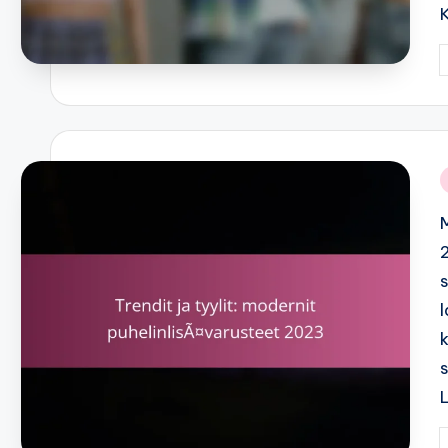
P
b
i