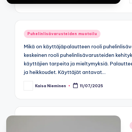
P
b
Posted
Puhelinlisävarusteiden muotoilu
in
Mikä on käyttäjäpalautteen rooli puhelinlisä
keskeinen rooli puhelinlisävarusteiden kehit
käyttäjien tarpeita ja mieltymyksiä. Palautt
ja heikkoudet. Käyttäjät antavat…
Kaisa Nieminen
11/07/2025
Posted
by