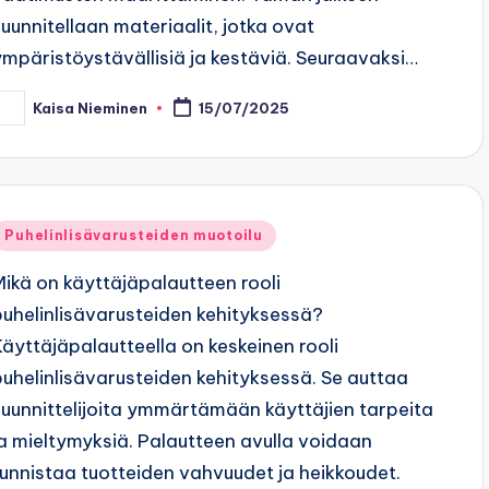
suunnitellaan materiaalit, jotka ovat
ympäristöystävällisiä ja kestäviä. Seuraavaksi…
Kaisa Nieminen
15/07/2025
osted
y
Posted
Puhelinlisävarusteiden muotoilu
n
Mikä on käyttäjäpalautteen rooli
puhelinlisävarusteiden kehityksessä?
Käyttäjäpalautteella on keskeinen rooli
puhelinlisävarusteiden kehityksessä. Se auttaa
suunnittelijoita ymmärtämään käyttäjien tarpeita
ja mieltymyksiä. Palautteen avulla voidaan
tunnistaa tuotteiden vahvuudet ja heikkoudet.