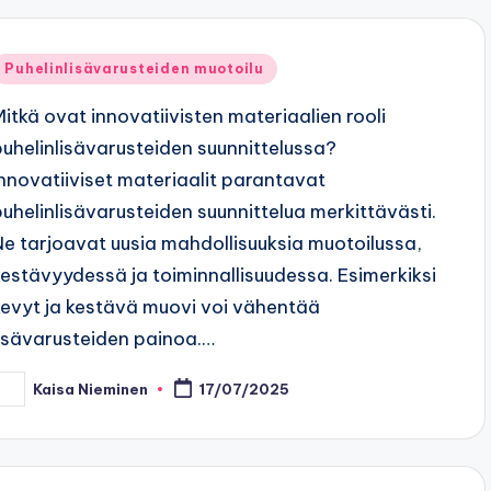
Posted
Puhelinlisävarusteiden muotoilu
n
Mitkä ovat innovatiivisten materiaalien rooli
puhelinlisävarusteiden suunnittelussa?
Innovatiiviset materiaalit parantavat
puhelinlisävarusteiden suunnittelua merkittävästi.
Ne tarjoavat uusia mahdollisuuksia muotoilussa,
kestävyydessä ja toiminnallisuudessa. Esimerkiksi
kevyt ja kestävä muovi voi vähentää
lisävarusteiden painoa.…
Kaisa Nieminen
17/07/2025
osted
y