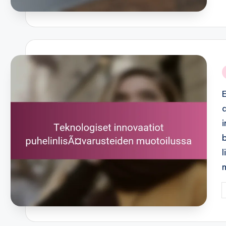
i
P
b