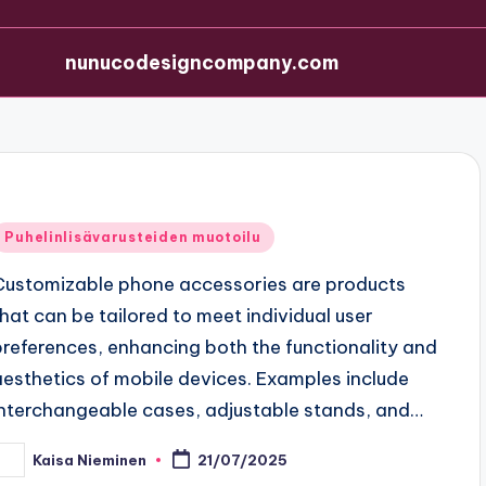
nunucodesigncompany.com
Posted
Puhelinlisävarusteiden muotoilu
n
Customizable phone accessories are products
that can be tailored to meet individual user
preferences, enhancing both the functionality and
aesthetics of mobile devices. Examples include
interchangeable cases, adjustable stands, and…
Kaisa Nieminen
21/07/2025
osted
y