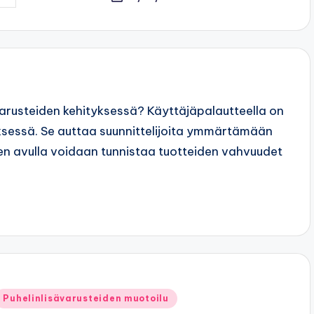
osted
y
varusteiden kehityksessä? Käyttäjäpalautteella on
yksessä. Se auttaa suunnittelijoita ymmärtämään
een avulla voidaan tunnistaa tuotteiden vahvuudet
Posted
Puhelinlisävarusteiden muotoilu