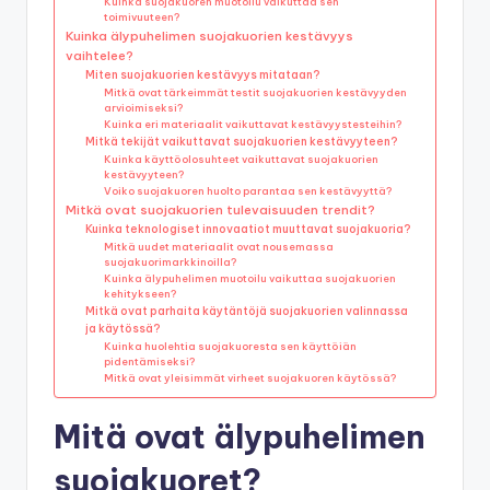
Kuinka suojakuoren muotoilu vaikuttaa sen
toimivuuteen?
Kuinka älypuhelimen suojakuorien kestävyys
vaihtelee?
Miten suojakuorien kestävyys mitataan?
Mitkä ovat tärkeimmät testit suojakuorien kestävyyden
arvioimiseksi?
Kuinka eri materiaalit vaikuttavat kestävyystesteihin?
Mitkä tekijät vaikuttavat suojakuorien kestävyyteen?
Kuinka käyttöolosuhteet vaikuttavat suojakuorien
kestävyyteen?
Voiko suojakuoren huolto parantaa sen kestävyyttä?
Mitkä ovat suojakuorien tulevaisuuden trendit?
Kuinka teknologiset innovaatiot muuttavat suojakuoria?
Mitkä uudet materiaalit ovat nousemassa
suojakuorimarkkinoilla?
Kuinka älypuhelimen muotoilu vaikuttaa suojakuorien
kehitykseen?
Mitkä ovat parhaita käytäntöjä suojakuorien valinnassa
ja käytössä?
Kuinka huolehtia suojakuoresta sen käyttöiän
pidentämiseksi?
Mitkä ovat yleisimmät virheet suojakuoren käytössä?
Mitä ovat älypuhelimen
suojakuoret?