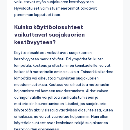
vaikuttavat myös suojakuoren kestävyyteen.
Hyvälaatuiset valmistusmenetelmät takaavat
paremman lopputuotteen.
Kuinka käyttöolosuhteet
vaikuttavat suojakuorien
kestävyyteen?
Käyttöolosuhteet vaikuttavat suojakuorien
kestävyyteen merkittävästi. Eri ympäristöt, kuten
lämpötila, kosteus ja altistuminen kemikaaleille, voivat
heikentää materiaalin ominaisuuksia. Esimerkiksi korkea
lämpötila voi aiheuttaa muovisten suojakuorien
muodonmuutoksia. Kosteus voi aiheuttaa materiaalin
hajoamista tai homeen muodostumista. Altistuminen
auringonvalolle voi johtaa värihaalistumiseen ja
materiaalin haurastumiseen. Lisäksi, jos suojakuoria
käytetään aktiivisissa ja vaativissa olosuhteissa, kuten
urheilussa, ne voivat vaurioitua helpommin. Näin ollen
käyttöolosuhteet ovat keskeinen tekijä suojakuorien
kestävyyden arvioinnissa.