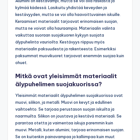
Alumiini on kestävämpi, mutta se voi olla raskasta ja
kylmää kädessä. Lasikuitu yhdistää keveyden ja
kestävyyden, mutta se voi olla haavoittuvainen iskuille.
Keraamiset materiaalit tarjoavat erinomaisen suojan,
mutta ne voivat olla hauraampia. Materiaalin valinta
vaikuttaa suoraan suojakuoren kykyyn suojata
älypuhelinta vaurioilta. Kestävyys riippuu myös
materiaalin paksuudesta ja rakenteesta. Esimerkiksi
paksummat muovikuoret tarjoavat enemmän suojaa kuin
ohuet.
Mitkä ovat yleisimmät materiaalit
älypuhelimen suojakuorissa?
Yleisimmät materiaalit älypuhelimen suojakuorissa ovat
muovi, silikon, ja metalli. Muovi on kevyt ja edullinen
vaihtoehto. Se tarjoaa perustason suojan iskuilta ja
naarmuilta. Silikon on joustava ja kestävä materiaali. Se
parantaa otetta ja vaimentaa iskuja paremmin kuin
muovi. Metalli, kuten alumiini, tarjoaa erinomaisen suojan.
Se on kuitenkin painavampaa ja kalliimpaa kuin muut