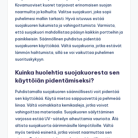
Kovamuoviset kuoret tarjoavat erinomaisen suojan
naarmuilta ja kolhuilta. Valitse suojakuori, joka sopii
puhelimesi malliin tarkasti. Hyvä istuvuus estää
suojakuoren liukumista ja vahingoittumista. Varmista,
että suojakuori mahdollistaa pääsyn kaikkiin portteihin ja
painikkeisiin. Säännöllinen puhdistus pidentää
suojakuoren käyttöikää. Vältä suojakuoria, jotka estävät
lämmön haihtumista, sillä se voi vaikuttaa puhelimen
suorituskykyyn.
Kuinka huolehtia suojakuoresta sen
käyttöiän pidentämiseksi?
Puhdistamalla suojakuoren säännöllisesti voit pidentää
sen käyttöikää. Käytä mietoa saippuavettä ja pehmeää
liinaa. Vältä voimakkaita kemikaaleja, jotka voivat
vahingoittaa materiaalia. Suojakuoren säilyttäminen
varjossa estää UV-säteilyn aiheuttamia vaurioita. Älä
altista suojakuorta äärimmäisille lämpötiloille. Vältä
myös teräviä esineitä, jotka voivat naarmuttaa sen