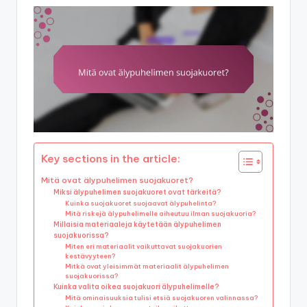
Key sections in the article:
Mitä ovat älypuhelimen suojakuoret?
Miksi älypuhelimen suojakuoret ovat tärkeitä?
Kuinka suojakuoret suojaavat älypuhelinta?
Mitä riskejä älypuhelimelle aiheutuu ilman suojakuoria?
Millaisia materiaaleja käytetään älypuhelimen
suojakuorissa?
Miten eri materiaalit vaikuttavat suojakuorien
kestävyyteen?
Mitkä ovat yleisimmät materiaalit älypuhelimen
suojakuorissa?
Kuinka valita oikea suojakuori älypuhelimelle?
Mitä ominaisuuksia tulisi etsiä suojakuoren valinnassa?