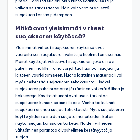
pintaa. Tarkista suojakuoren kunto säännöllisesti ja
vaihda se tarvittaessa. Näin voit varmistaa, että
suojakuori kestää pidempään.
Mitkä ovat yleisimmät virheet
suojakuoren käytössä?
Yleisimmät virheet suojakuoren käytössä ovat
vääränlaisen suojakuoren valinta ja huolimaton asennus.
Monet käyttäjät valitsevat suojakuoren, joka ei sovi
puhelimen mallille. Tämä voi johtaa huonoon suojaan ja
laitteen vaurioitumiseen. Huono laatuinen materiaali voi
myös heikentää suojakuoren tehokkuutta. Lisäksi
suojakuoren puhdistamatta jättäminen voi kerätä likaa ja
bakteereja. Käyttäjät unohtavat usein tarkistaa
suojakuoren kunnon säännöllisesti. Vanha tai kulunut
suojakuori ei enää suojaa tehokkaasti. Myös suojakuoren
käyttö yhdessä muiden suojatoimenpiteiden, kuten
näytönsuojan, kanssa on tärkeää. Näiden virheiden
välttäminen parantaa älypuhelimen kestävyyttä ja
suojaa.