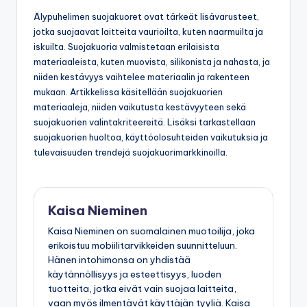
Älypuhelimen suojakuoret ovat tärkeät lisävarusteet,
jotka suojaavat laitteita vaurioilta, kuten naarmuilta ja
iskuilta. Suojakuoria valmistetaan erilaisista
materiaaleista, kuten muovista, silikonista ja nahasta, ja
niiden kestävyys vaihtelee materiaalin ja rakenteen
mukaan. Artikkelissa käsitellään suojakuorien
materiaaleja, niiden vaikutusta kestävyyteen sekä
suojakuorien valintakriteereitä. Lisäksi tarkastellaan
suojakuorien huoltoa, käyttöolosuhteiden vaikutuksia ja
tulevaisuuden trendejä suojakuorimarkkinoilla.
Kaisa Nieminen
Kaisa Nieminen on suomalainen muotoilija, joka
erikoistuu mobiilitarvikkeiden suunnitteluun.
Hänen intohimonsa on yhdistää
käytännöllisyys ja esteettisyys, luoden
tuotteita, jotka eivät vain suojaa laitteita,
vaan myös ilmentävät käyttäjän tyyliä. Kaisa