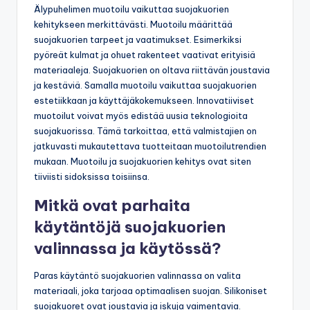
Älypuhelimen muotoilu vaikuttaa suojakuorien
kehitykseen merkittävästi. Muotoilu määrittää
suojakuorien tarpeet ja vaatimukset. Esimerkiksi
pyöreät kulmat ja ohuet rakenteet vaativat erityisiä
materiaaleja. Suojakuorien on oltava riittävän joustavia
ja kestäviä. Samalla muotoilu vaikuttaa suojakuorien
estetiikkaan ja käyttäjäkokemukseen. Innovatiiviset
muotoilut voivat myös edistää uusia teknologioita
suojakuorissa. Tämä tarkoittaa, että valmistajien on
jatkuvasti mukautettava tuotteitaan muotoilutrendien
mukaan. Muotoilu ja suojakuorien kehitys ovat siten
tiiviisti sidoksissa toisiinsa.
Mitkä ovat parhaita
käytäntöjä suojakuorien
valinnassa ja käytössä?
Paras käytäntö suojakuorien valinnassa on valita
materiaali, joka tarjoaa optimaalisen suojan. Silikoniset
suojakuoret ovat joustavia ja iskuja vaimentavia.