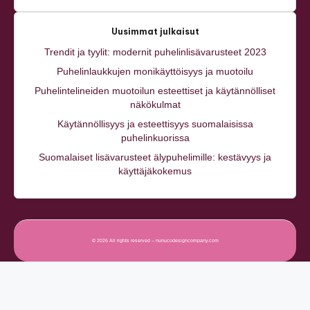
Uusimmat julkaisut
Trendit ja tyylit: modernit puhelinlisävarusteet 2023
Puhelinlaukkujen monikäyttöisyys ja muotoilu
Puhelintelineiden muotoilun esteettiset ja käytännölliset
näkökulmat
Käytännöllisyys ja esteettisyys suomalaisissa
puhelinkuorissa
Suomalaiset lisävarusteet älypuhelimille: kestävyys ja
käyttäjäkokemus
© 2026 All rights reserved – nunucodesigncompany.com