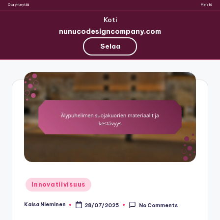
Ota yhteyttä
Meistä
Koti
nunucodesigncompany.com
Selaa
Skip
to
content
Posted
Innovatiivisuus
in
Kaisa Nieminen
28/07/2025
No Comments
Posted
by