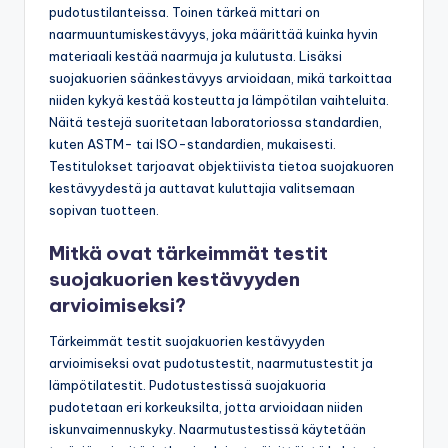
pudotustilanteissa. Toinen tärkeä mittari on
naarmuuntumiskestävyys, joka määrittää kuinka hyvin
materiaali kestää naarmuja ja kulutusta. Lisäksi
suojakuorien säänkestävyys arvioidaan, mikä tarkoittaa
niiden kykyä kestää kosteutta ja lämpötilan vaihteluita.
Näitä testejä suoritetaan laboratoriossa standardien,
kuten ASTM- tai ISO-standardien, mukaisesti.
Testitulokset tarjoavat objektiivista tietoa suojakuoren
kestävyydestä ja auttavat kuluttajia valitsemaan
sopivan tuotteen.
Mitkä ovat tärkeimmät testit
suojakuorien kestävyyden
arvioimiseksi?
Tärkeimmät testit suojakuorien kestävyyden
arvioimiseksi ovat pudotustestit, naarmutustestit ja
lämpötilatestit. Pudotustestissä suojakuoria
pudotetaan eri korkeuksilta, jotta arvioidaan niiden
iskunvaimennuskyky. Naarmutustestissä käytetään