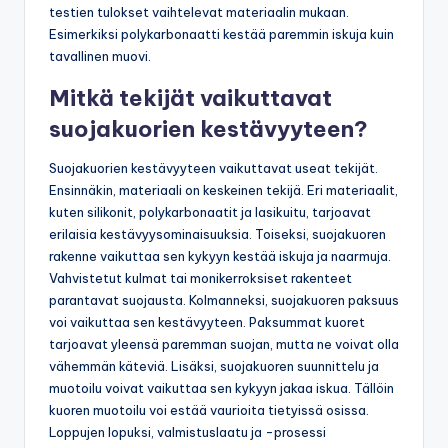
testien tulokset vaihtelevat materiaalin mukaan.
Esimerkiksi polykarbonaatti kestää paremmin iskuja kuin
tavallinen muovi.
Mitkä tekijät vaikuttavat
suojakuorien kestävyyteen?
Suojakuorien kestävyyteen vaikuttavat useat tekijät.
Ensinnäkin, materiaali on keskeinen tekijä. Eri materiaalit,
kuten silikonit, polykarbonaatit ja lasikuitu, tarjoavat
erilaisia kestävyysominaisuuksia. Toiseksi, suojakuoren
rakenne vaikuttaa sen kykyyn kestää iskuja ja naarmuja.
Vahvistetut kulmat tai monikerroksiset rakenteet
parantavat suojausta. Kolmanneksi, suojakuoren paksuus
voi vaikuttaa sen kestävyyteen. Paksummat kuoret
tarjoavat yleensä paremman suojan, mutta ne voivat olla
vähemmän käteviä. Lisäksi, suojakuoren suunnittelu ja
muotoilu voivat vaikuttaa sen kykyyn jakaa iskua. Tällöin
kuoren muotoilu voi estää vaurioita tietyissä osissa.
Loppujen lopuksi, valmistuslaatu ja -prosessi