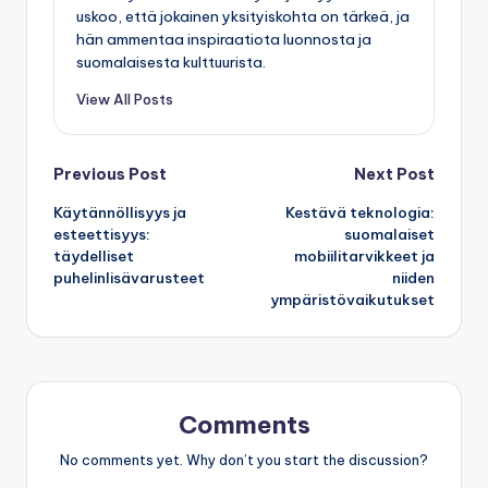
uskoo, että jokainen yksityiskohta on tärkeä, ja
hän ammentaa inspiraatiota luonnosta ja
suomalaisesta kulttuurista.
View All Posts
Post
Previous Post
Next Post
Käytännöllisyys ja
Kestävä teknologia:
navigation
esteettisyys:
suomalaiset
täydelliset
mobiilitarvikkeet ja
puhelinlisävarusteet
niiden
ympäristövaikutukset
Comments
No comments yet. Why don’t you start the discussion?