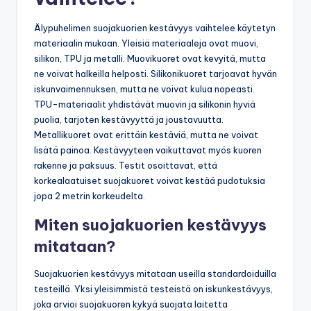
Älypuhelimen suojakuorien kestävyys vaihtelee käytetyn
materiaalin mukaan. Yleisiä materiaaleja ovat muovi,
silikon, TPU ja metalli. Muovikuoret ovat kevyitä, mutta
ne voivat halkeilla helposti. Silikonikuoret tarjoavat hyvän
iskunvaimennuksen, mutta ne voivat kulua nopeasti.
TPU-materiaalit yhdistävät muovin ja silikonin hyviä
puolia, tarjoten kestävyyttä ja joustavuutta.
Metallikuoret ovat erittäin kestäviä, mutta ne voivat
lisätä painoa. Kestävyyteen vaikuttavat myös kuoren
rakenne ja paksuus. Testit osoittavat, että
korkealaatuiset suojakuoret voivat kestää pudotuksia
jopa 2 metrin korkeudelta.
Miten suojakuorien kestävyys
mitataan?
Suojakuorien kestävyys mitataan useilla standardoiduilla
testeillä. Yksi yleisimmistä testeistä on iskunkestävyys,
joka arvioi suojakuoren kykyä suojata laitetta