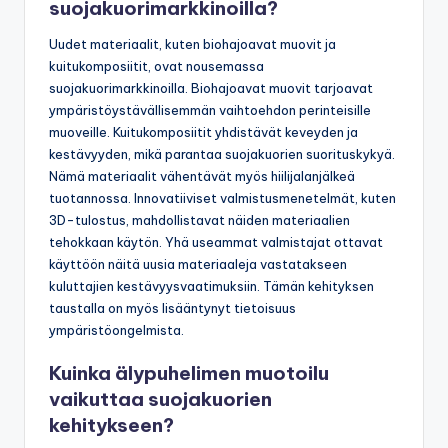
suojakuorimarkkinoilla?
Uudet materiaalit, kuten biohajoavat muovit ja
kuitukomposiitit, ovat nousemassa
suojakuorimarkkinoilla. Biohajoavat muovit tarjoavat
ympäristöystävällisemmän vaihtoehdon perinteisille
muoveille. Kuitukomposiitit yhdistävät keveyden ja
kestävyyden, mikä parantaa suojakuorien suorituskykyä.
Nämä materiaalit vähentävät myös hiilijalanjälkeä
tuotannossa. Innovatiiviset valmistusmenetelmät, kuten
3D-tulostus, mahdollistavat näiden materiaalien
tehokkaan käytön. Yhä useammat valmistajat ottavat
käyttöön näitä uusia materiaaleja vastatakseen
kuluttajien kestävyysvaatimuksiin. Tämän kehityksen
taustalla on myös lisääntynyt tietoisuus
ympäristöongelmista.
Kuinka älypuhelimen muotoilu
vaikuttaa suojakuorien
kehitykseen?