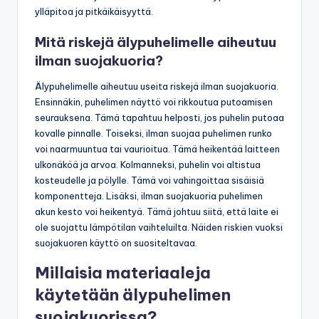
ylläpitoa ja pitkäikäisyyttä.
Mitä riskejä älypuhelimelle aiheutuu
ilman suojakuoria?
Älypuhelimelle aiheutuu useita riskejä ilman suojakuoria.
Ensinnäkin, puhelimen näyttö voi rikkoutua putoamisen
seurauksena. Tämä tapahtuu helposti, jos puhelin putoaa
kovalle pinnalle. Toiseksi, ilman suojaa puhelimen runko
voi naarmuuntua tai vaurioitua. Tämä heikentää laitteen
ulkonäköä ja arvoa. Kolmanneksi, puhelin voi altistua
kosteudelle ja pölylle. Tämä voi vahingoittaa sisäisiä
komponentteja. Lisäksi, ilman suojakuoria puhelimen
akun kesto voi heikentyä. Tämä johtuu siitä, että laite ei
ole suojattu lämpötilan vaihteluilta. Näiden riskien vuoksi
suojakuoren käyttö on suositeltavaa.
Millaisia materiaaleja
käytetään älypuhelimen
suojakuorissa?