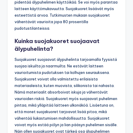
pidentää älypuhelimen käyttöikää. Se voi myös parantaa
laitteen käyttömukavuutta. Suojakuoret lisäävät myös
esteettistä arvoa. Tutkimusten mukaan suojakuoret
vähentävät vaurioita jopa 80 prosentilla
pudotustilanteissa.
Kuinka suojakuoret suojaavat
älypuhelinta?
Suojakuoret suojaavat älypuhelinta tarjoamalla fyysistä
suojaa iskuilta ja naarmuilta. Ne estävät laitteen
vaurioitumista pudotuksen tai kolhujen seurauksena.
Suojakuoret voivat olla valmistettu erilaisista
materiaaleista, kuten muovista, silikonista tai nahasta.
Nämä materiaalit absorboivat iskuja ja vähentävät
vaurioiden riskiä. Suojakuoret myös suojaavat puhelimen
pintaa, mikä ylläpitää laitteen ulkonäköä. Lisäetuna on,
että monet suojakuoret tarjoavat lisää pitoa, mikä
vähentää liukastumisen mahdollisuutta. Suojakuoret
voivat myös estää pölyn ja lian pääsyn puhelimen sisälle.
Näin ollen suojakuoret ovat tärkeä osa älypuhelimen