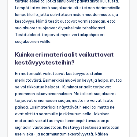
teräviä esineitä, jotka simuloivat päivittäistä kulutusta.
Lämpötilatestissä suojakuoria altistetaan äärimmäisille
lämpötiloille, jotta selvitetään niiden muodonmuutos ja
kestävyys. Nämä testit auttavat varmistamaan, että
suojakuoret suojaavat älypuhelimia tehokkaasti.
Testitulokset tarjoavat myös vertailupohjaa eri
suojakuorien välillä.
Kuinka eri materiaalit vaikuttavat
kestävyystesteihin?
Eri materiaalit vaikuttavat kestävyystesteihin
merkittävästi. Esimerkiksi muovi on kevyt ja halpa, mutta
se voi rikkoutua helposti. Kumimateriaalit tarjoavat
paremman iskunvaimennuksen. Metalliset suojakuoret
tarjoavat erinomaisen suojan, mutta ne voivat lisätä
painoa. Lasimateriaalit näyttävät hienoilta, mutta ne
ovat alttiita naarmuille ja rikkoutumiselle. Jokainen
materiaali vaikuttaa myös lämmönjohtavuuteen ja
signaalin vastaanottoon. Kestävyystesteissä mitataan
usein isku- ja naarmuuntumiskestävyyttä. Näiden