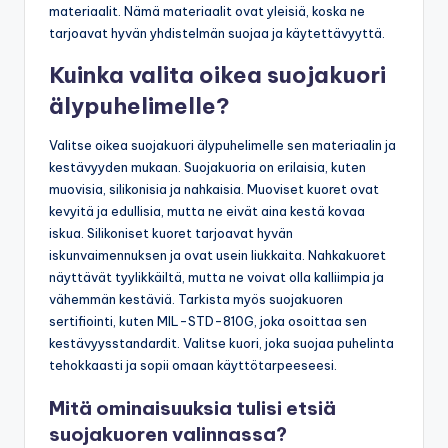
materiaalit. Nämä materiaalit ovat yleisiä, koska ne
tarjoavat hyvän yhdistelmän suojaa ja käytettävyyttä.
Kuinka valita oikea suojakuori
älypuhelimelle?
Valitse oikea suojakuori älypuhelimelle sen materiaalin ja
kestävyyden mukaan. Suojakuoria on erilaisia, kuten
muovisia, silikonisia ja nahkaisia. Muoviset kuoret ovat
kevyitä ja edullisia, mutta ne eivät aina kestä kovaa
iskua. Silikoniset kuoret tarjoavat hyvän
iskunvaimennuksen ja ovat usein liukkaita. Nahkakuoret
näyttävät tyylikkäiltä, mutta ne voivat olla kalliimpia ja
vähemmän kestäviä. Tarkista myös suojakuoren
sertifiointi, kuten MIL-STD-810G, joka osoittaa sen
kestävyysstandardit. Valitse kuori, joka suojaa puhelinta
tehokkaasti ja sopii omaan käyttötarpeeseesi.
Mitä ominaisuuksia tulisi etsiä
suojakuoren valinnassa?