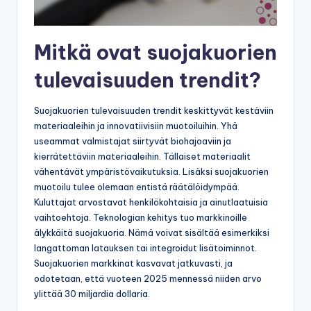
Mitkä ovat suojakuorien
tulevaisuuden trendit?
Suojakuorien tulevaisuuden trendit keskittyvät kestäviin
materiaaleihin ja innovatiivisiin muotoiluihin. Yhä
useammat valmistajat siirtyvät biohajoaviin ja
kierrätettäviin materiaaleihin. Tällaiset materiaalit
vähentävät ympäristövaikutuksia. Lisäksi suojakuorien
muotoilu tulee olemaan entistä räätälöidympää.
Kuluttajat arvostavat henkilökohtaisia ja ainutlaatuisia
vaihtoehtoja. Teknologian kehitys tuo markkinoille
älykkäitä suojakuoria. Nämä voivat sisältää esimerkiksi
langattoman latauksen tai integroidut lisätoiminnot.
Suojakuorien markkinat kasvavat jatkuvasti, ja
odotetaan, että vuoteen 2025 mennessä niiden arvo
ylittää 30 miljardia dollaria.