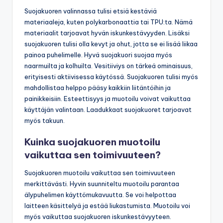
Suojakuoren valinnassa tulisi etsiä kestäviä
materiaaleja, kuten polykarbonaattia tai TPU:ta. Nämä
materiaalit tarjoavat hyvän iskunkestävyyden. Lisäksi
suojakuoren tulisi olla kevyt ja ohut, jotta se ei lisää liikaa
painoa puhelimelle. Hyvä suojakuori suojaa myös
naarmuilta ja kolhuilta. Vesitiiviys on tärkeä ominaisuus,
erityisesti aktiivisessa käytössä. Suojakuoren tulisi myös
mahdollistaa helppo pääsy kaikkiin liitäntöihin ja
painikkeisiin. Esteettisyys ja muotoilu voivat vaikuttaa
käyttäjän valintaan. Laadukkaat suojakuoret tarjoavat
myös takuun.
Kuinka suojakuoren muotoilu
vaikuttaa sen toimivuuteen?
Suojakuoren muotoilu vaikuttaa sen toimivuuteen
merkittävästi. Hyvin suunniteltu muotoilu parantaa
älypuhelimen käyttömukavuutta. Se voi helpottaa
laitteen käsittelyä ja estää liukastumista. Muotoilu voi
myös vaikuttaa suojakuoren iskunkestävyyteen.