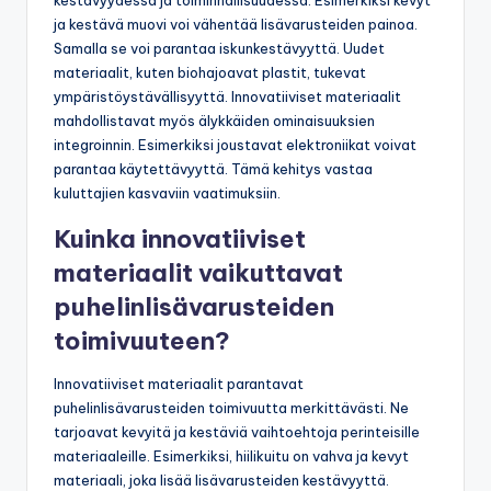
kestävyydessä ja toiminnallisuudessa. Esimerkiksi kevyt
ja kestävä muovi voi vähentää lisävarusteiden painoa.
Samalla se voi parantaa iskunkestävyyttä. Uudet
materiaalit, kuten biohajoavat plastit, tukevat
ympäristöystävällisyyttä. Innovatiiviset materiaalit
mahdollistavat myös älykkäiden ominaisuuksien
integroinnin. Esimerkiksi joustavat elektroniikat voivat
parantaa käytettävyyttä. Tämä kehitys vastaa
kuluttajien kasvaviin vaatimuksiin.
Kuinka innovatiiviset
materiaalit vaikuttavat
puhelinlisävarusteiden
toimivuuteen?
Innovatiiviset materiaalit parantavat
puhelinlisävarusteiden toimivuutta merkittävästi. Ne
tarjoavat kevyitä ja kestäviä vaihtoehtoja perinteisille
materiaaleille. Esimerkiksi, hiilikuitu on vahva ja kevyt
materiaali, joka lisää lisävarusteiden kestävyyttä.