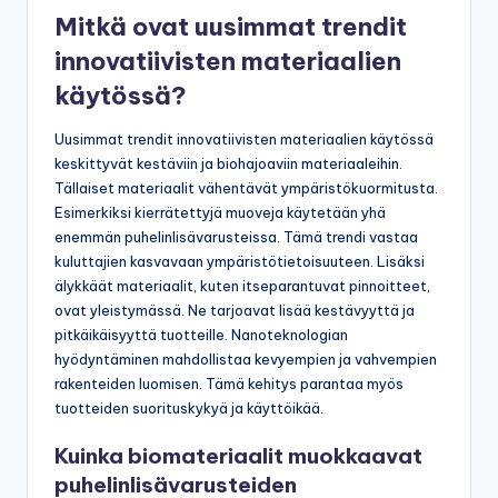
Mitkä ovat uusimmat trendit
innovatiivisten materiaalien
käytössä?
Uusimmat trendit innovatiivisten materiaalien käytössä
keskittyvät kestäviin ja biohajoaviin materiaaleihin.
Tällaiset materiaalit vähentävät ympäristökuormitusta.
Esimerkiksi kierrätettyjä muoveja käytetään yhä
enemmän puhelinlisävarusteissa. Tämä trendi vastaa
kuluttajien kasvavaan ympäristötietoisuuteen. Lisäksi
älykkäät materiaalit, kuten itseparantuvat pinnoitteet,
ovat yleistymässä. Ne tarjoavat lisää kestävyyttä ja
pitkäikäisyyttä tuotteille. Nanoteknologian
hyödyntäminen mahdollistaa kevyempien ja vahvempien
rakenteiden luomisen. Tämä kehitys parantaa myös
tuotteiden suorituskykyä ja käyttöikää.
Kuinka biomateriaalit muokkaavat
puhelinlisävarusteiden