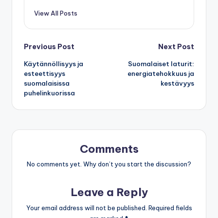
suomalaisesta kulttuurista.
View All Posts
Post
Previous Post
Next Post
Käytännöllisyys ja
Suomalaiset laturit:
navigation
esteettisyys
energiatehokkuus ja
suomalaisissa
kestävyys
puhelinkuorissa
Comments
No comments yet. Why don’t you start the discussion?
Leave a Reply