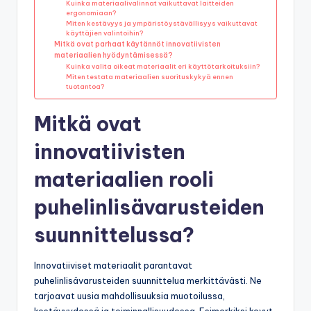
Kuinka materiaalivalinnat vaikuttavat laitteiden
ergonomiaan?
Miten kestävyys ja ympäristöystävällisyys vaikuttavat
käyttäjien valintoihin?
Mitkä ovat parhaat käytännöt innovatiivisten
materiaalien hyödyntämisessä?
Kuinka valita oikeat materiaalit eri käyttötarkoituksiin?
Miten testata materiaalien suorituskykyä ennen
tuotantoa?
Mitkä ovat
innovatiivisten
materiaalien rooli
puhelinlisävarusteiden
suunnittelussa?
Innovatiiviset materiaalit parantavat
puhelinlisävarusteiden suunnittelua merkittävästi. Ne
tarjoavat uusia mahdollisuuksia muotoilussa,