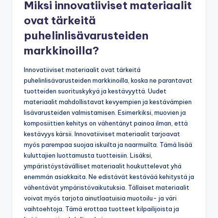
Miksi innovatiiviset materiaalit
ovat tärkeitä
puhelinlisävarusteiden
markkinoilla?
Innovatiiviset materiaalit ovat tärkeitä
puhelinlisävarusteiden markkinoilla, koska ne parantavat
tuotteiden suorituskykyä ja kestävyyttä. Uudet
materiaalit mahdollistavat kevyempien ja kestävämpien
lisävarusteiden valmistamisen. Esimerkiksi, muovien ja
komposiittien kehitys on vähentänyt painoa ilman, että
kestävyys kärsii. Innovatiiviset materiaalit tarjoavat
myös parempaa suojaa iskuilta ja naarmuilta. Tämä lisää
kuluttajien luottamusta tuotteisiin. Lisäksi,
ympäristöystävälliset materiaalit houkuttelevat yhä
enemmän asiakkaita. Ne edistävät kestävää kehitystä ja
vähentävät ympäristövaikutuksia. Tällaiset materiaalit
voivat myös tarjota ainutlaatuisia muotoilu- ja väri
vaihtoehtoja. Tämä erottaa tuotteet kilpailijoista ja