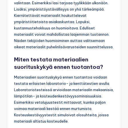
esteettiset tekijät, kuten väri ja pinta, voivat vaikuttaa
valintaan. Esimerkiksi lasi tarjoaa tyylikkään ulkonäön.
Lisäksi, ympäristöystävällisyys on yhä tärkeämpää.
Kierrätettävät materiaalit houkuttelevat
ympäristötietoista asiakaskuntaa. Lopuksi,
kustannustehokkuus on huomioitava. Edulliset
materiaalit voivat mahdollistaa laajemman tuotannon.
Näiden tekijöiden huomioiminen auttaa valitsemaan
oikeat materiaalit puhelinlisävarusteiden suunnittelussa.
Miten testata materiaalien
suorituskykyä ennen tuotantoa?
Materiaalien suorituskykyä ennen tuotantoa voidaan
testata erilaisten laboratorio- ja kenttätestien avulla.
Laboratoriotesteissä arvioidaan materiaalin mekaanisia,
lämpötilan- ja kosteudenkestävyysominaisuuksia.
Esimerkiksi vetolujuustestit mittaavat, kuinka paljon
voimaa materiaali kestää ennen murtumista.
Kosteuskestävyystestit simuloivat olosuhteita, joissa