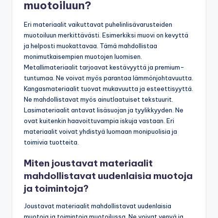
muotoiluun?
Eri materiaalit vaikuttavat puhelinlisävarusteiden
muotoiluun merkittävästi. Esimerkiksi muovi on kevyttä
ja helposti muokattavaa. Tämä mahdollistaa
monimutkaisempien muotojen luomisen.
Metallimateriaalit tarjoavat kestävyyttä ja premium-
tuntumaa. Ne voivat myös parantaa lämmönjohtavuutta.
Kangasmateriaalit tuovat mukavuutta ja esteettisyyttä.
Ne mahdollistavat myös ainutlaatuiset tekstuurit.
Lasimateriaalit antavat lisäsuojan ja tyylikkyyden. Ne
ovat kuitenkin haavoittuvampia iskuja vastaan. Eri
materiaalit voivat yhdistyä luomaan monipuolisia ja
toimivia tuotteita.
Miten joustavat materiaalit
mahdollistavat uudenlaisia muotoja
ja toimintoja?
Joustavat materiaalit mahdollistavat uudenlaisia
muotoja ja toimintoja muotoilussa. Ne voivat venyä ja