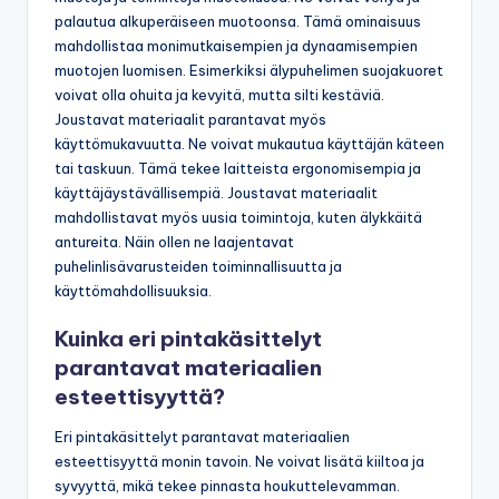
palautua alkuperäiseen muotoonsa. Tämä ominaisuus
mahdollistaa monimutkaisempien ja dynaamisempien
muotojen luomisen. Esimerkiksi älypuhelimen suojakuoret
voivat olla ohuita ja kevyitä, mutta silti kestäviä.
Joustavat materiaalit parantavat myös
käyttömukavuutta. Ne voivat mukautua käyttäjän käteen
tai taskuun. Tämä tekee laitteista ergonomisempia ja
käyttäjäystävällisempiä. Joustavat materiaalit
mahdollistavat myös uusia toimintoja, kuten älykkäitä
antureita. Näin ollen ne laajentavat
puhelinlisävarusteiden toiminnallisuutta ja
käyttömahdollisuuksia.
Kuinka eri pintakäsittelyt
parantavat materiaalien
esteettisyyttä?
Eri pintakäsittelyt parantavat materiaalien
esteettisyyttä monin tavoin. Ne voivat lisätä kiiltoa ja
syvyyttä, mikä tekee pinnasta houkuttelevamman.