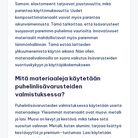
Samoin, elastomeerit tarjoavat joustavuutta, mikä
parantaa käyttömukavuutta. Uudet
komposiittimateriaalit voivat myös parantaa
iskunvaimennusta. Tämä tarkoittaa, että lisävarusteet
suojaavat paremmin puhelimia vaurioilta. Innovatiiviset
materiaalit mahdollistavat myös paremman
lämmönhallinnan. Tämä estää laitteiden
ylikuumenemista käytön aikana. Näin ollen,
materiaalivalinnoilla on suora vaikutus lisävarusteiden
suorituskykyyn ja käyttäjäkokemukseen.
Mitä materiaaleja käytetään
puhelinlisävarusteiden
valmistuksessa?
Puhelinlisävarusteiden valmistuksessa käytetään useita
materiaaleja. Yleisimmät materiaalit ovat muovi, metalli
ja lasi. Muovi on kevyt ja kestävä, mikä tekee siitä
suositun valinnan. Metalli, kuten alumiini, tarjoaa lisättyä
kestävyyttä ja premium-tuntumaa. Lasi käytetään