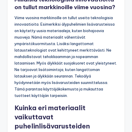
on tullut markkinoille viime vuosina?
Viime vuosina markkinoille on tullut useita teknologisia
innovaatioita. Esimerkiksi älypuhelimien lisävarusteissa
on käytetty uusia materiaaleja, kuten biohajoavia
muoveja. Nämä materiaalit vähentävät
ympäristökuormitusta. Lisäksi langattomat
latausteknologiat ovat kehittyneet merkittävästi. Ne
mahdollistavat tehokkaamman ja nopeamman
lataamisen. Myös älykkäät suojakuoret ovat yleistyneet.
Ne tarjoavat lisätoimintoja, kuten langattoman
latauksen ja älykkään seurannan. Tekoälyä
hyödynnetään myös lisävarusteiden suunnittelussa.
Tämä parantaa käyttäjäkokemusta ja mukauttaa
tuotteet käyttäjän tarpeisiin.
Kuinka eri materiaalit
vaikuttavat
puhelinlisävarusteiden