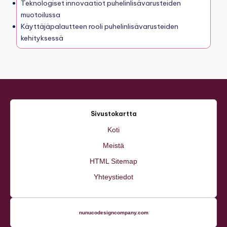
suunnittelussa
Teknologiset innovaatiot puhelinlisävarusteiden
muotoilussa
Käyttäjäpalautteen rooli puhelinlisävarusteiden
kehityksessä
Sivustokartta
Koti
Meistä
HTML Sitemap
Yhteystiedot
nunucodesigncompany.com