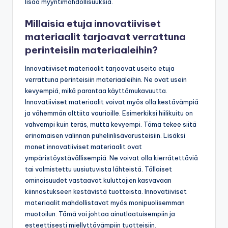
lisää myyntimahdollisuuksia.
Millaisia etuja innovatiiviset
materiaalit tarjoavat verrattuna
perinteisiin materiaaleihin?
Innovatiiviset materiaalit tarjoavat useita etuja
verrattuna perinteisiin materiaaleihin. Ne ovat usein
kevyempiä, mikä parantaa käyttömukavuutta.
Innovatiiviset materiaalit voivat myös olla kestävämpiä
ja vähemmän alttiita vaurioille. Esimerkiksi hiilikuitu on
vahvempi kuin teräs, mutta kevyempi. Tämä tekee siitä
erinomaisen valinnan puhelinlisävarusteisiin. Lisäksi
monet innovatiiviset materiaalit ovat
ympäristöystävällisempiä. Ne voivat olla kierrätettäviä
tai valmistettu uusiutuvista lähteistä. Tällaiset
ominaisuudet vastaavat kuluttajien kasvavaan
kiinnostukseen kestävistä tuotteista. Innovatiiviset
materiaalit mahdollistavat myös monipuolisemman
muotoilun. Tämä voi johtaa ainutlaatuisempiin ja
esteettisesti miellyttävämpiin tuotteisiin.