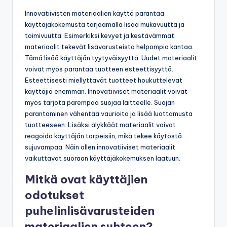
käyttäjäkokemusta?
Innovatiivisten materiaalien käyttö parantaa
käyttäjäkokemusta tarjoamalla lisää mukavuutta ja
toimivuutta. Esimerkiksi kevyet ja kestävämmät
materiaalit tekevät lisävarusteista helpompia kantaa.
Tämä lisää käyttäjän tyytyväisyyttä. Uudet materiaalit
voivat myös parantaa tuotteen esteettisyyttä.
Esteettisesti miellyttävät tuotteet houkuttelevat
käyttäjiä enemmän. Innovatiiviset materiaalit voivat
myös tarjota parempaa suojaa laitteelle. Suojan
parantaminen vähentää vaurioita ja lisää luottamusta
tuotteeseen. Lisäksi älykkäät materiaalit voivat
reagoida käyttäjän tarpeisiin, mikä tekee käytöstä
sujuvampaa. Näin ollen innovatiiviset materiaalit
vaikuttavat suoraan käyttäjäkokemuksen laatuun.
Mitkä ovat käyttäjien
odotukset
puhelinlisävarusteiden