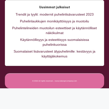
Uusimmat julkaisut
Trendit ja tyylit: modernit puhelinlisävarusteet 2023
Puhelinlaukkujen monikäyttöisyys ja muotoilu
Puhelintelineiden muotoilun esteettiset ja käytännölliset
näkökulmat
Käytännöllisyys ja esteettisyys suomalaisissa
puhelinkuorissa
Suomalaiset lisävarusteet älypuhelimille: kestävyys ja
käyttäjäkokemus
© 2026 All rights reserved – nunucodesigncompany.com