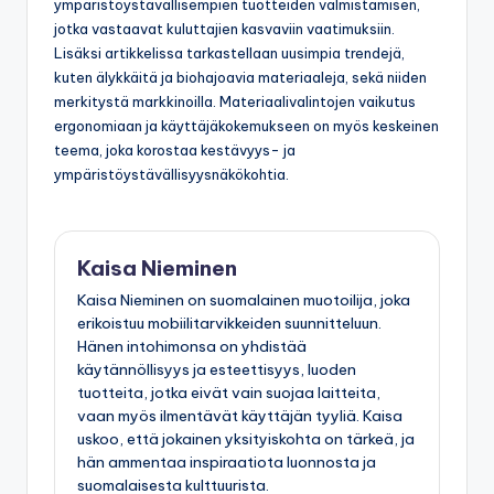
materiaalien käyttö mahdollistaa kevyempien ja
ympäristöystävällisempien tuotteiden valmistamisen,
jotka vastaavat kuluttajien kasvaviin vaatimuksiin.
Lisäksi artikkelissa tarkastellaan uusimpia trendejä,
kuten älykkäitä ja biohajoavia materiaaleja, sekä niiden
merkitystä markkinoilla. Materiaalivalintojen vaikutus
ergonomiaan ja käyttäjäkokemukseen on myös keskeinen
teema, joka korostaa kestävyys- ja
ympäristöystävällisyysnäkökohtia.
Kaisa Nieminen
Kaisa Nieminen on suomalainen muotoilija, joka
erikoistuu mobiilitarvikkeiden suunnitteluun.
Hänen intohimonsa on yhdistää
käytännöllisyys ja esteettisyys, luoden
tuotteita, jotka eivät vain suojaa laitteita,
vaan myös ilmentävät käyttäjän tyyliä. Kaisa
uskoo, että jokainen yksityiskohta on tärkeä, ja
hän ammentaa inspiraatiota luonnosta ja