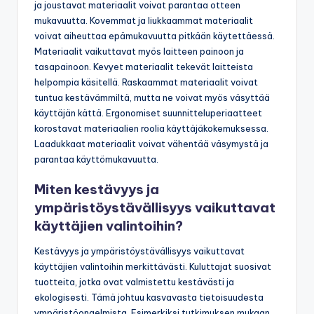
tuntemuksia ja käyttömukavuutta. Esimerkiksi pehmeät
ja joustavat materiaalit voivat parantaa otteen
mukavuutta. Kovemmat ja liukkaammat materiaalit
voivat aiheuttaa epämukavuutta pitkään käytettäessä.
Materiaalit vaikuttavat myös laitteen painoon ja
tasapainoon. Kevyet materiaalit tekevät laitteista
helpompia käsitellä. Raskaammat materiaalit voivat
tuntua kestävämmiltä, mutta ne voivat myös väsyttää
käyttäjän kättä. Ergonomiset suunnitteluperiaatteet
korostavat materiaalien roolia käyttäjäkokemuksessa.
Laadukkaat materiaalit voivat vähentää väsymystä ja
parantaa käyttömukavuutta.
Miten kestävyys ja
ympäristöystävällisyys vaikuttavat
käyttäjien valintoihin?
Kestävyys ja ympäristöystävällisyys vaikuttavat
käyttäjien valintoihin merkittävästi. Kuluttajat suosivat
tuotteita, jotka ovat valmistettu kestävästi ja