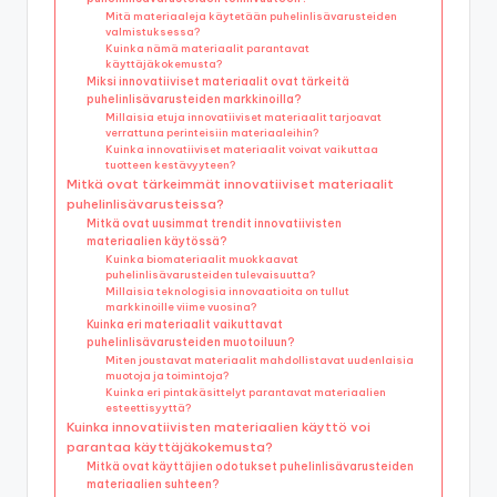
Mitä materiaaleja käytetään puhelinlisävarusteiden
valmistuksessa?
Kuinka nämä materiaalit parantavat
käyttäjäkokemusta?
Miksi innovatiiviset materiaalit ovat tärkeitä
puhelinlisävarusteiden markkinoilla?
Millaisia etuja innovatiiviset materiaalit tarjoavat
verrattuna perinteisiin materiaaleihin?
Kuinka innovatiiviset materiaalit voivat vaikuttaa
tuotteen kestävyyteen?
Mitkä ovat tärkeimmät innovatiiviset materiaalit
puhelinlisävarusteissa?
Mitkä ovat uusimmat trendit innovatiivisten
materiaalien käytössä?
Kuinka biomateriaalit muokkaavat
puhelinlisävarusteiden tulevaisuutta?
Millaisia teknologisia innovaatioita on tullut
markkinoille viime vuosina?
Kuinka eri materiaalit vaikuttavat
puhelinlisävarusteiden muotoiluun?
Miten joustavat materiaalit mahdollistavat uudenlaisia
muotoja ja toimintoja?
Kuinka eri pintakäsittelyt parantavat materiaalien
esteettisyyttä?
Kuinka innovatiivisten materiaalien käyttö voi
parantaa käyttäjäkokemusta?
Mitkä ovat käyttäjien odotukset puhelinlisävarusteiden
materiaalien suhteen?