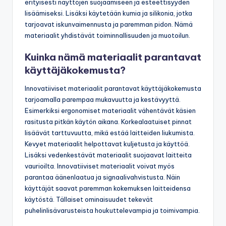
erityisesti näyttöjen suojaamiseen ja esteettisyyden
lisäämiseksi. Lisäksi käytetään kumia ja silikonia, jotka
tarjoavat iskunvaimennusta ja paremman pidon. Nämä
materiaalit yhdistävät toiminnallisuuden ja muotoilun.
Kuinka nämä materiaalit parantavat
käyttäjäkokemusta?
Innovatiiviset materiaalit parantavat käyttäjäkokemusta
tarjoamalla parempaa mukavuutta ja kestävyyttä.
Esimerkiksi ergonomiset materiaalit vähentävät käsien
rasitusta pitkän käytön aikana. Korkealaatuiset pinnat
lisäävät tarttuvuutta, mikä estää laitteiden liukumista.
Kevyet materiaalit helpottavat kuljetusta ja käyttöä.
Lisäksi vedenkestävät materiaalit suojaavat laitteita
vaurioilta. Innovatiiviset materiaalit voivat myös
parantaa äänenlaatua ja signaalivahvistusta. Näin
käyttäjät saavat paremman kokemuksen laitteidensa
käytöstä. Tällaiset ominaisuudet tekevät
puhelinlisävarusteista houkuttelevampia ja toimivampia.