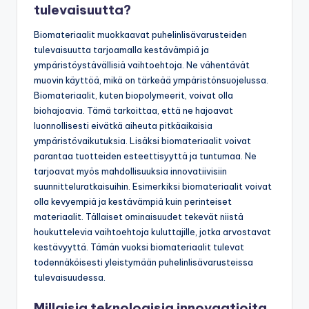
tulevaisuutta?
Biomateriaalit muokkaavat puhelinlisävarusteiden
tulevaisuutta tarjoamalla kestävämpiä ja
ympäristöystävällisiä vaihtoehtoja. Ne vähentävät
muovin käyttöä, mikä on tärkeää ympäristönsuojelussa.
Biomateriaalit, kuten biopolymeerit, voivat olla
biohajoavia. Tämä tarkoittaa, että ne hajoavat
luonnollisesti eivätkä aiheuta pitkäaikaisia
ympäristövaikutuksia. Lisäksi biomateriaalit voivat
parantaa tuotteiden esteettisyyttä ja tuntumaa. Ne
tarjoavat myös mahdollisuuksia innovatiivisiin
suunnitteluratkaisuihin. Esimerkiksi biomateriaalit voivat
olla kevyempiä ja kestävämpiä kuin perinteiset
materiaalit. Tällaiset ominaisuudet tekevät niistä
houkuttelevia vaihtoehtoja kuluttajille, jotka arvostavat
kestävyyttä. Tämän vuoksi biomateriaalit tulevat
todennäköisesti yleistymään puhelinlisävarusteissa
tulevaisuudessa.
Millaisia teknologisia innovaatioita