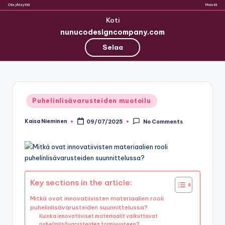
Ota yhteyttä
Meistä
Koti
nunucodesigncompany.com
Selaa
Skip
to
Posted
Puhelinlisävarusteiden muotoilu
content
in
Kaisa Nieminen
09/07/2025
No Comments
Posted
by
Key sections in the article:
Mitkä ovat innovatiivisten materiaalien rooli
puhelinlisävarusteiden suunnittelussa?
Kuinka innovatiiviset materiaalit vaikuttavat
puhelinlisävarusteiden toimivuuteen?