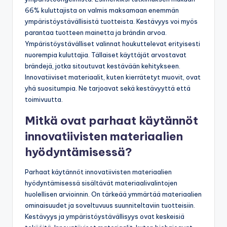
ekologisesti. Tämä johtuu kasvavasta tietoisuudesta
ympäristöongelmista. Esimerkiksi tutkimuksen mukaan
66% kuluttajista on valmis maksamaan enemmän
ympäristöystävällisistä tuotteista. Kestävyys voi myös
parantaa tuotteen mainetta ja brändin arvoa.
Ympäristöystävälliset valinnat houkuttelevat erityisesti
nuorempia kuluttajia. Tällaiset käyttäjät arvostavat
brändejä, jotka sitoutuvat kestävään kehitykseen.
Innovatiiviset materiaalit, kuten kierrätetyt muovit, ovat
yhä suositumpia. Ne tarjoavat sekä kestävyyttä että
toimivuutta.
Mitkä ovat parhaat käytännöt
innovatiivisten materiaalien
hyödyntämisessä?
Parhaat käytännöt innovatiivisten materiaalien
hyödyntämisessä sisältävät materiaalivalintojen
huolellisen arvioinnin. On tärkeää ymmärtää materiaalien
ominaisuudet ja soveltuvuus suunniteltaviin tuotteisiin.