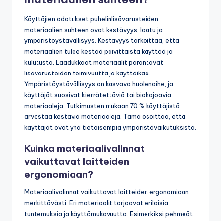
materiaalien suhteen?
Käyttäjien odotukset puhelinlisävarusteiden
materiaalien suhteen ovat kestävyys, laatu ja
ympäristöystävällisyys. Kestävyys tarkoittaa, että
materiaalien tulee kestää päivittäistä käyttöä ja
kulutusta. Laadukkaat materiaalit parantavat
lisävarusteiden toimivuutta ja käyttöikää.
Ympäristöystävällisyys on kasvava huolenaihe, ja
käyttäjät suosivat kierrätettäviä tai biohajoavia
materiaaleja. Tutkimusten mukaan 70 % käyttäjistä
arvostaa kestäviä materiaaleja. Tämä osoittaa, että
käyttäjät ovat yhä tietoisempia ympäristövaikutuksista.
Kuinka materiaalivalinnat
vaikuttavat laitteiden
ergonomiaan?
Materiaalivalinnat vaikuttavat laitteiden ergonomiaan
merkittävästi. Eri materiaalit tarjoavat erilaisia