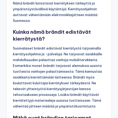
Nämä brändit korostavat kierrätyksen tärkeyttä ja
ympäristöystävällisiä käytäntöjä. Kierrätysohjelmat
auttavat vähentämään elektroniikkajätteen määrää
Suomessa.
Kuinka nämä brändit edistävät
kierrätystä?
Suomalaiset brändit edistävät kierrätystä tarjoamalla
kierrätysohjelmia ja -palveluja. Ne tarjoavat asiakkaille
mahdollisuuden palauttaa vanhoja mobiilitarvikkeita.
Esimerkiksi monet brändit tarjoavat alennuksia uusista
tuotteista vanhojen palauttamisesta. Tämä kannustaa
asiakkaita kierrättämään laitteensa. Brändit myös
kouluttavat kuluttajia kierrätyksen tärkeydestä. Ne
tekevät yhteistyötä kierrätysjärjestöjen kanssa
tehostaakseen prosesseja. Lisäksi brändit käyttävät
kierrätettyjä materiaaleja uusissa tuotteissaan. Tämä
vähentää jätteen määrää ja ympäristökuormitusta.
Mitkä ovat brändien tarjoamat