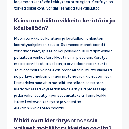
laajempaa kestävän kehityksen strategiaa. Kierrätys on
tärkeä askel kohti vähähiilisempää tulevaisuutta.
Kuinka mobiilitarvikkeita kerätään ja
käsitellään?
Mobiilitarvikkeita kerätään ja käsitellään erilaisten
kierrätysohjelmien kautta. Suomessa monet brändit
tarjoavat keräyspisteitä kaupoissaan. Kuluttajat voivat
palauttaa vanhat tarvikkeet näihin pisteisiin. Kerätyt
mobiilitarvikkeet lajitellaan ja arvioidaan niiden kunto.
Toimintamallit vaihtelevat brändeittäin, mutta yleisesti
ne pyrkivät maksimoimaan materiaalien kierrättämisen.
Esimerkiksi muovit ja metallit erotellaan toisistaan.
Kierrätyksessä käytetään myös erityisiä prosesseja,
jotka vähentävät ympäristövaikutuksia. Tämä kaikki
tukee kestävää kehitystä ja vähentää
elektroniikkajätteen määrää.
Mitkä ovat kierrätysprosessin
vaiheet mobiilitarvikkeiden osalta?