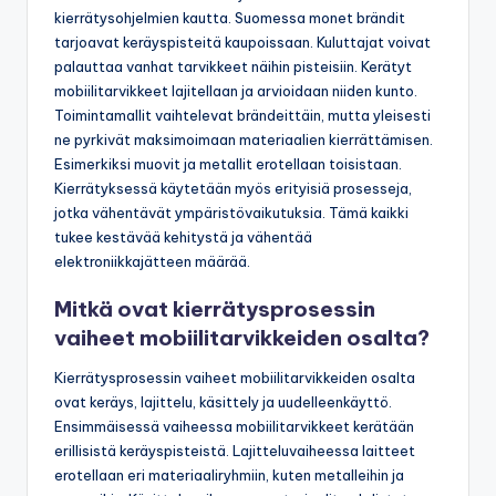
kierrätysohjelmien kautta. Suomessa monet brändit
tarjoavat keräyspisteitä kaupoissaan. Kuluttajat voivat
palauttaa vanhat tarvikkeet näihin pisteisiin. Kerätyt
mobiilitarvikkeet lajitellaan ja arvioidaan niiden kunto.
Toimintamallit vaihtelevat brändeittäin, mutta yleisesti
ne pyrkivät maksimoimaan materiaalien kierrättämisen.
Esimerkiksi muovit ja metallit erotellaan toisistaan.
Kierrätyksessä käytetään myös erityisiä prosesseja,
jotka vähentävät ympäristövaikutuksia. Tämä kaikki
tukee kestävää kehitystä ja vähentää
elektroniikkajätteen määrää.
Mitkä ovat kierrätysprosessin
vaiheet mobiilitarvikkeiden osalta?
Kierrätysprosessin vaiheet mobiilitarvikkeiden osalta
ovat keräys, lajittelu, käsittely ja uudelleenkäyttö.
Ensimmäisessä vaiheessa mobiilitarvikkeet kerätään
erillisistä keräyspisteistä. Lajitteluvaiheessa laitteet
erotellaan eri materiaaliryhmiin, kuten metalleihin ja