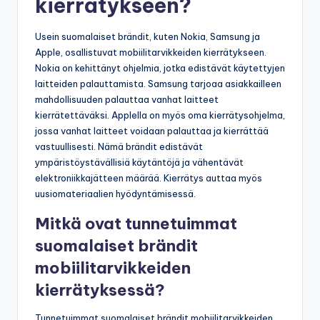
kierrätykseen?
Usein suomalaiset brändit, kuten Nokia, Samsung ja
Apple, osallistuvat mobiilitarvikkeiden kierrätykseen.
Nokia on kehittänyt ohjelmia, jotka edistävät käytettyjen
laitteiden palauttamista. Samsung tarjoaa asiakkailleen
mahdollisuuden palauttaa vanhat laitteet
kierrätettäväksi. Applella on myös oma kierrätysohjelma,
jossa vanhat laitteet voidaan palauttaa ja kierrättää
vastuullisesti. Nämä brändit edistävät
ympäristöystävällisiä käytäntöjä ja vähentävät
elektroniikkajätteen määrää. Kierrätys auttaa myös
uusiomateriaalien hyödyntämisessä.
Mitkä ovat tunnetuimmat
suomalaiset brändit
mobiilitarvikkeiden
kierrätyksessä?
Tunnetuimmat suomalaiset brändit mobiilitarvikkeiden