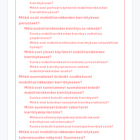
kierrätykseen?
Mitkä ovat parhaat käytännöt mobiilitarvikkeiden
kierrättämisessä?
Mitkä ovat mobiilitarvikkeiden kierrätyksen
perusteet?
Miksi mobiilitarvikkeiden kierrätys on tärkeää?
Kuinka mobiilitarvikkeiden kierrätys vaikuttaa
ympäristöön?
Mitkä ovat mobiilitarvikkeiden kierrätyksen taloudelliset
hyödyt?
Mitkä ovat yleiset käytännöt mobiilitarvikkeiden
kierrätyksessä?
Kuinka mobiilitarvikkeita kerätään ja käsitellään?
Mitkä ovat kierrätysprosessin vaiheet
mobiilitarvikkeiden osalta?
Mitkä suomalaiset brändit osallistuvat
mobiilitarvikkeiden kierrätykseen?
Mitkä ovat tunnetuimmat suomalaiset brändit
mobiilitarvikkeiden kierrätyksessä?
Kuinka nämä brändit edistävät kierrätystä?
Mitkä ovat brändien tarjoamat kierrätysratkaisut?
Miten suomalaiset brändit vaikuttavat
kierrätyskäytäntöihin?
Millaisia yhteistyöprojekteja brändit tekevät
kierrätyksen edistämiseksi?
Kuinka brändit kouluttavat kuluttajia kierrätyksestä?
Mitkä ovat mobiilitarvikkeiden kierrätyksen
tulevaisuuden näkymät Suomessa?