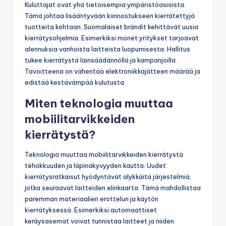
Kuluttajat ovat yhä tietoisempia ympäristöasioista.
Tämä johtaa lisääntyvään kiinnostukseen kierrätettyjä
tuotteita kohtaan. Suomalaiset brändit kehittävät uusia
kierrätysohjelmia. Esimerkiksi monet yritykset tarjoavat
alennuksia vanhoista laitteista luopumisesta. Hallitus
tukee kierrätystä lainsäädännöllä ja kampanjoilla.
Tavoitteena on vähentää elektroniikkajätteen määrää ja
edistää kestävämpää kulutusta.
Miten teknologia muuttaa
mobiilitarvikkeiden
kierrätystä?
Teknologia muuttaa mobiilitarvikkeiden kierrätystä
tehokkuuden ja läpinäkyvyyden kautta. Uudet
kierrätysratkaisut hyödyntävät älykkäitä järjestelmiä,
jotka seuraavat laitteiden elinkaarta. Tämä mahdollistaa
paremman materiaalien erottelun ja käytön
kierrätyksessä. Esimerkiksi automaattiset
keräysasemat voivat tunnistaa laitteet ja niiden