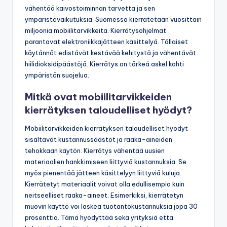
vähentää kaivostoiminnan tarvetta ja sen
ympäristövaikutuksia. Suomessa kierrätetään vuosittain
miljoonia mobiilitarvikkeita. Kierrätysohjelmat
parantavat elektroniikkajätteen käsittelyä. Tällaiset
käytännöt edistävät kestävää kehitystä ja vähentävät
hiilidioksidipäästöjä. Kierrätys on tärkeä askel kohti
ympäristön suojelua.
Mitkä ovat mobiilitarvikkeiden
kierrätyksen taloudelliset hyödyt?
Mobiilitarvikkeiden kierrätyksen taloudelliset hyödyt
sisältävät kustannussäästöt ja raaka-aineiden
tehokkaan käytön. Kierrätys vähentää uusien
materiaalien hankkimiseen liittyviä kustannuksia. Se
myös pienentää jätteen käsittelyyn liittyviä kuluja.
Kierrätetyt materiaalit voivat olla edullisempia kuin
neitseelliset raaka-aineet. Esimerkiksi, kierrätetyn
muovin käyttö voi laskea tuotantokustannuksia jopa 30
prosenttia. Tämä hyödyttää sekä yrityksiä että