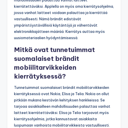
mahdollisuuden palauttaa vanhat laitteet
kierrätettäväksi. Applella on myös oma kierrätysohjelma,
jossa vanhat laitteet voidaan palauttaa ja kierrättää
vastuullisesti. Nämä brändit edistävät
ympäristöystävällisiä käytäntöjä ja vähentävät
elektroniikkajätteen määrää. Kierrätys auttaa myös
uusiomateriaalien hyödyntämisessä.
Mitkä ovat tunnetuimmat
suomalaiset brändit
mobiilitarvikkeiden
kierrätyksessä?
Tunnetuimmat suomalaiset brändit mobiilitarvikkeiden
kierrätyksessä ovat Nokia, Elisa ja Telia. Nokia on ollut
pitkään mukana kestävän kehityksen hankkeissa. Se
tarjoaa asiakkailleen mahdollisuuden palauttaa vanhat
laitteet kierrätettäväksi. Elisa ja Telia tarjoavat myös
kierrätysohjelmia, jotka kannustavat asiakkaita
luopumaan vanhoista mobiilitarvikkeista vastuullisesti.