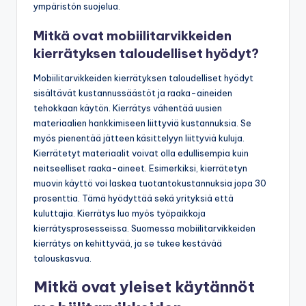
ympäristön suojelua.
Mitkä ovat mobiilitarvikkeiden
kierrätyksen taloudelliset hyödyt?
Mobiilitarvikkeiden kierrätyksen taloudelliset hyödyt
sisältävät kustannussäästöt ja raaka-aineiden
tehokkaan käytön. Kierrätys vähentää uusien
materiaalien hankkimiseen liittyviä kustannuksia. Se
myös pienentää jätteen käsittelyyn liittyviä kuluja.
Kierrätetyt materiaalit voivat olla edullisempia kuin
neitseelliset raaka-aineet. Esimerkiksi, kierrätetyn
muovin käyttö voi laskea tuotantokustannuksia jopa 30
prosenttia. Tämä hyödyttää sekä yrityksiä että
kuluttajia. Kierrätys luo myös työpaikkoja
kierrätysprosesseissa. Suomessa mobiilitarvikkeiden
kierrätys on kehittyvää, ja se tukee kestävää
talouskasvua.
Mitkä ovat yleiset käytännöt