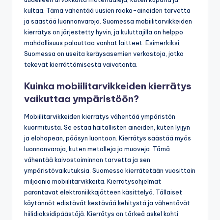
kultaa. Tämä vähentää uusien raaka-aineiden tarvetta
ja säästää luonnonvaroja. Suomessa mobiilitarvikkeiden
kierrätys on järjestetty hyvin, ja kuluttajilla on helppo
mahdollisuus palauttaa vanhat laitteet. Esimerkiksi,
Suomessa on useita keräysasemien verkostoja, jotka
tekevät kierrättämisestä vaivatonta.
Kuinka mobiilitarvikkeiden kierrätys
vaikuttaa ympäristöön?
Mobiilitarvikkeiden kierrätys vähentää ympäristön
kuormitusta. Se estää haitallisten aineiden, kuten lyijyn
ja elohopean, pääsyn luontoon. Kierrätys säästää myös
luonnonvaroja, kuten metalleja ja muoveja. Tämä
vähentää kaivostoiminnan tarvetta ja sen
ympäristövaikutuksia. Suomessa kierrätetään vuosittain
miljoonia mobiilitarvikkeita. Kierrätysohjelmat
parantavat elektroniikkajätteen käsittelyä. Tällaiset
käytännöt edistävät kestävää kehitystä ja vähentävät
hiilidioksidipäästöjä. Kierrätys on tärkeä askel kohti