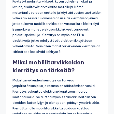
Käytetyt mobiilitarvikkeet, kuten puhelimen akut ja
laturit, sisältävät arvokkaita metalleja. Nämä
materiaalit voidaan erotella ja käyttää uusien tuotteiden
valmistuksessa. Suomessa on useita kierrätysohjelmia,
jotka tukevat mobiilitarvikkeiden vastuullista käsittelyä.
Esimerkiksi monet elektroniikkaliikkeet tarjoavat
palautuspalveluja. Kierrätys on myös osa EU:n
direktiivejä, jotka edellyttävät elektroniikkajätteen
vähentämistä. Näin ollen mobiilitarvikkeiden kierrätys on
tärkeä osa kestävää kehitystä.
Miksi mobiilitarvikkeiden
kierrätys on tärkeää?
Mobiilitarvikkeiden kierrätys on tärkeää
ympäristönsuojelun ja resurssien säästämisen vuoksi.
Kierrätys vähentää elektroniikkajätteen määrää
kaatopaikoilla. Se auttaa myös estämään haitallisten
aineiden, kuten lyijyn ja elohopean, pääsyn ympäristöön.
Kierrättämällä mobiilitarvikkeita voidaan käyttää
uudelleen arvokkaita materiaaleja, kuten kuparia ja