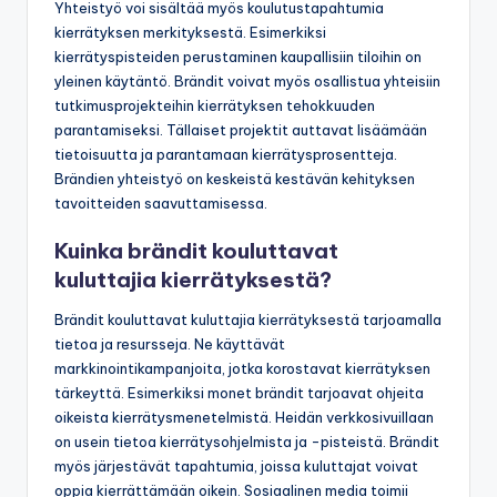
Yhteistyö voi sisältää myös koulutustapahtumia
kierrätyksen merkityksestä. Esimerkiksi
kierrätyspisteiden perustaminen kaupallisiin tiloihin on
yleinen käytäntö. Brändit voivat myös osallistua yhteisiin
tutkimusprojekteihin kierrätyksen tehokkuuden
parantamiseksi. Tällaiset projektit auttavat lisäämään
tietoisuutta ja parantamaan kierrätysprosentteja.
Brändien yhteistyö on keskeistä kestävän kehityksen
tavoitteiden saavuttamisessa.
Kuinka brändit kouluttavat
kuluttajia kierrätyksestä?
Brändit kouluttavat kuluttajia kierrätyksestä tarjoamalla
tietoa ja resursseja. Ne käyttävät
markkinointikampanjoita, jotka korostavat kierrätyksen
tärkeyttä. Esimerkiksi monet brändit tarjoavat ohjeita
oikeista kierrätysmenetelmistä. Heidän verkkosivuillaan
on usein tietoa kierrätysohjelmista ja -pisteistä. Brändit
myös järjestävät tapahtumia, joissa kuluttajat voivat
oppia kierrättämään oikein. Sosiaalinen media toimii