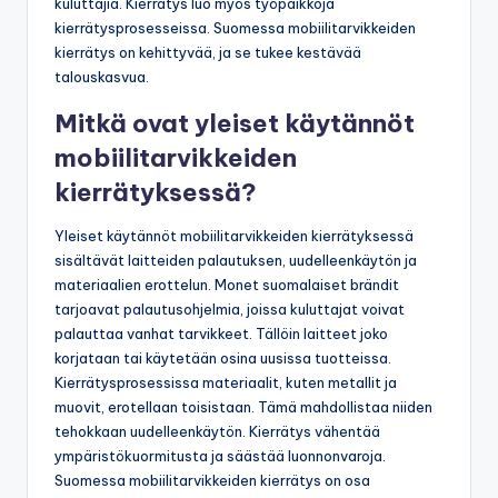
kuluttajia. Kierrätys luo myös työpaikkoja
kierrätysprosesseissa. Suomessa mobiilitarvikkeiden
kierrätys on kehittyvää, ja se tukee kestävää
talouskasvua.
Mitkä ovat yleiset käytännöt
mobiilitarvikkeiden
kierrätyksessä?
Yleiset käytännöt mobiilitarvikkeiden kierrätyksessä
sisältävät laitteiden palautuksen, uudelleenkäytön ja
materiaalien erottelun. Monet suomalaiset brändit
tarjoavat palautusohjelmia, joissa kuluttajat voivat
palauttaa vanhat tarvikkeet. Tällöin laitteet joko
korjataan tai käytetään osina uusissa tuotteissa.
Kierrätysprosessissa materiaalit, kuten metallit ja
muovit, erotellaan toisistaan. Tämä mahdollistaa niiden
tehokkaan uudelleenkäytön. Kierrätys vähentää
ympäristökuormitusta ja säästää luonnonvaroja.
Suomessa mobiilitarvikkeiden kierrätys on osa