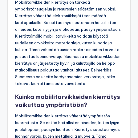
Mobiilitarvikkeiden kierrätys on tärkeää
ympäristönsuojelun ja resurssien säästämisen vuoksi.
Kierrätys vähentää elektroniikkajätteen määrää
kaatopaikoilla. Se auttaa myös estämään haitallisten
aineiden, kuten lyijyn ja elohopean, pääsyn ympäristöön.
Kierrättämällä mobiilitarvikkeita voidaan käyttää
uudelleen arvokkaita materiaaleja, kuten kuparia ja
kultaa. Tämä vähentää uusien raaka-aineiden tarvetta
ja säästää luonnonvaroja. Suomessa mobiilitarvikkeiden
kierrätys on järjestetty hyvin, ja kuluttajilla on helppo
mahdollisuus palauttaa vanhat laitteet. Esimerkiksi,
Suomessa on useita keräysasemien verkostoja, jotka
tekevät kierrättämisestä vaivatonta.
Kuinka mobiilitarvikkeiden kierrätys
vaikuttaa ympäristöön?
Mobiilitarvikkeiden kierrätys vähentää ympäristön
kuormitusta. Se estää haitallisten aineiden, kuten lyijyn
ja elohopean, pääsyn luontoon. Kierrätys säästää myös
luonnonvaroja, kuten metalleja ja muoveja. Tämä