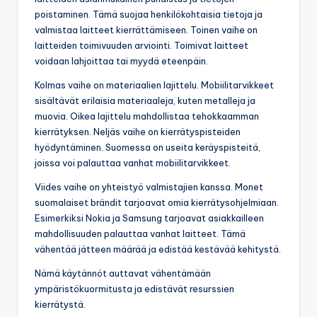
poistaminen. Tämä suojaa henkilökohtaisia tietoja ja
valmistaa laitteet kierrättämiseen. Toinen vaihe on
laitteiden toimivuuden arviointi. Toimivat laitteet
voidaan lahjoittaa tai myydä eteenpäin.
Kolmas vaihe on materiaalien lajittelu. Mobiilitarvikkeet
sisältävät erilaisia materiaaleja, kuten metalleja ja
muovia. Oikea lajittelu mahdollistaa tehokkaamman
kierrätyksen. Neljäs vaihe on kierrätyspisteiden
hyödyntäminen. Suomessa on useita keräyspisteitä,
joissa voi palauttaa vanhat mobiilitarvikkeet.
Viides vaihe on yhteistyö valmistajien kanssa. Monet
suomalaiset brändit tarjoavat omia kierrätysohjelmiaan.
Esimerkiksi Nokia ja Samsung tarjoavat asiakkailleen
mahdollisuuden palauttaa vanhat laitteet. Tämä
vähentää jätteen määrää ja edistää kestävää kehitystä.
Nämä käytännöt auttavat vähentämään
ympäristökuormitusta ja edistävät resurssien
kierrätystä.