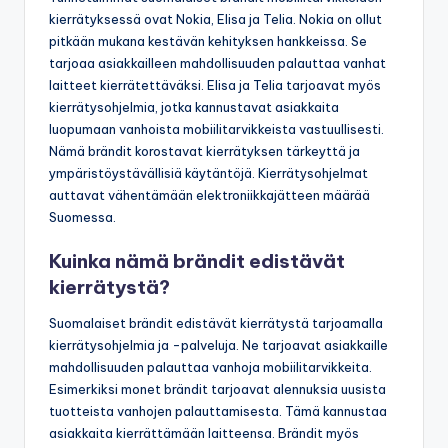
kierrätyksessä ovat Nokia, Elisa ja Telia. Nokia on ollut
pitkään mukana kestävän kehityksen hankkeissa. Se
tarjoaa asiakkailleen mahdollisuuden palauttaa vanhat
laitteet kierrätettäväksi. Elisa ja Telia tarjoavat myös
kierrätysohjelmia, jotka kannustavat asiakkaita
luopumaan vanhoista mobiilitarvikkeista vastuullisesti.
Nämä brändit korostavat kierrätyksen tärkeyttä ja
ympäristöystävällisiä käytäntöjä. Kierrätysohjelmat
auttavat vähentämään elektroniikkajätteen määrää
Suomessa.
Kuinka nämä brändit edistävät
kierrätystä?
Suomalaiset brändit edistävät kierrätystä tarjoamalla
kierrätysohjelmia ja -palveluja. Ne tarjoavat asiakkaille
mahdollisuuden palauttaa vanhoja mobiilitarvikkeita.
Esimerkiksi monet brändit tarjoavat alennuksia uusista
tuotteista vanhojen palauttamisesta. Tämä kannustaa
asiakkaita kierrättämään laitteensa. Brändit myös