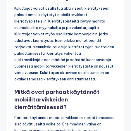
Kuluttajat voivat osallistua aktiivisesti kierrätykseen
palauttamalla käytetyt mobiilitarvikkeet
kierrätyspisteisiin. Kierrätyspisteitä löytyy monilta
suomalaisilta myymälöiltä ja palveluntarjoajilta.
Kuluttajat voivat myös osallistua kampanjoihin, jotka
edistävät kierrätystä. Esimerkiksi monet brändit
tarjoavat alennuksia tai etuja kierrätettyjen tuotteiden
palauttamisesta. Kierrätys vähentää
elektroniikkajätteen määrää ja säästää luonnonvaroja.
Suomessa mobiilitarvikkeiden kierrätysaste on noussut
viime vuosina. Kuluttajien aktiivinen osallistuminen on
avainasemassa kierrätyksen onnistumisessa.
Mitkä ovat parhaat käytännöt
mobiilitarvikkeiden
kierrättämisessä?
Parhaat käytännöt mobiilitarvikkeiden kierrättämisessä
sisältävät useita vaiheita. Ensimmäinen vaihe on
laitteiden asianmukainen puhdistus ja tietojen