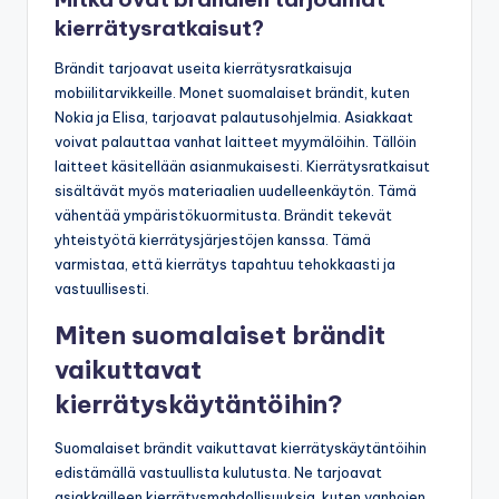
kierrätysratkaisut?
Brändit tarjoavat useita kierrätysratkaisuja
mobiilitarvikkeille. Monet suomalaiset brändit, kuten
Nokia ja Elisa, tarjoavat palautusohjelmia. Asiakkaat
voivat palauttaa vanhat laitteet myymälöihin. Tällöin
laitteet käsitellään asianmukaisesti. Kierrätysratkaisut
sisältävät myös materiaalien uudelleenkäytön. Tämä
vähentää ympäristökuormitusta. Brändit tekevät
yhteistyötä kierrätysjärjestöjen kanssa. Tämä
varmistaa, että kierrätys tapahtuu tehokkaasti ja
vastuullisesti.
Miten suomalaiset brändit
vaikuttavat
kierrätyskäytäntöihin?
Suomalaiset brändit vaikuttavat kierrätyskäytäntöihin
edistämällä vastuullista kulutusta. Ne tarjoavat
asiakkailleen kierrätysmahdollisuuksia, kuten vanhojen