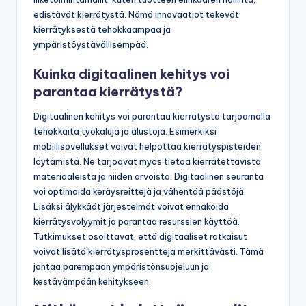
edistävät kierrätystä. Nämä innovaatiot tekevät
kierrätyksestä tehokkaampaa ja
ympäristöystävällisempää.
Kuinka digitaalinen kehitys voi
parantaa kierrätystä?
Digitaalinen kehitys voi parantaa kierrätystä tarjoamalla
tehokkaita työkaluja ja alustoja. Esimerkiksi
mobiilisovellukset voivat helpottaa kierrätyspisteiden
löytämistä. Ne tarjoavat myös tietoa kierrätettävistä
materiaaleista ja niiden arvoista. Digitaalinen seuranta
voi optimoida keräysreittejä ja vähentää päästöjä.
Lisäksi älykkäät järjestelmät voivat ennakoida
kierrätysvolyymit ja parantaa resurssien käyttöä.
Tutkimukset osoittavat, että digitaaliset ratkaisut
voivat lisätä kierrätysprosentteja merkittävästi. Tämä
johtaa parempaan ympäristönsuojeluun ja
kestävämpään kehitykseen.