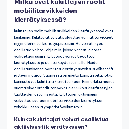
Mitkä ovat kuluttajien roolit
mobiilitarvikkeiden
kierrätyksessä?
Kuluttajien roolit mobiilitarvikkeiden kierrätyksessä ovat
keskeisiä. Kuluttajat voivat palauttaa vanhat tarvikkeet
myymälöihin tai kierrätyspisteisiin. He voivat myös
osallistua vaihto-ohjelmiin, joissa vanhat laitteet
vaihdetaan uusiin. Kuluttajat voivat tiedottaa
kierrätyksestä ja sen tärkeydestä muille. Heidän
osallistumisensa parantaa kierrätysasteita ja vähentää
jätteen määrää. Suomessa on useita kampanjoita, jotka
kannustavat kuluttajia kierrättämään. Esimerkiksi monet
suomalaiset brändit tarjoavat alennuksia kierrätettyjen
tuotteiden ostamisesta. Kuluttajien aktiivisuus
vaikuttaa suoraan mobiilitarvikkeiden kierrätyksen
tehokkuuteen ja ympäristövaikutuksiin.
Kuinka kuluttajat voivat osallistua
aktiivisesti kierrätykseen?