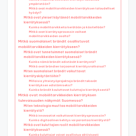
ympäristöön?
Mitkä ovat mobiilitarvikkeiden kierrätyksen taloudelliset
hyödyt?
Mitkä ovat yleiset käytännöt mobiilitarvikkeiden
kierrätyksessä?
Kuinka mobiilitarvikkeita kerätään ja käsitellään?
Mitkä ovat kierrätysprosessin vaiheet
mobiilitarvikkeiden osalta?
Mitkä suomalaiset brändit osallistuvat
mobiilitarvikkeiden kierrätykseen?
Mitkä ovat tunnetuimmat suomalaiset brändit
mobiilitarvikkeiden kierrätyksessä?
Kuinka nämä brändit edistävät kierrätystä?
Mitkä ovat brändien tarjoamat kierrätysratkaisut?
Miten suomalaiset brändit vaikuttavat
kierrätyskäytäntöihin?
Millaisia yhteistyöprojekteja brändit tekevät
kierrätyksen edistämiseksi?
Kuinka brändit kouluttavat kuluttajia kierrätyksestä?
Mitkä ovat mobiilitarvikkeiden kierrätyksen
tulevaisuuden näkymät Suomessa?
Miten teknologia muuttaa mobiilitarvikkeiden
kierrätystä?
Mitkä innovaatiot vaikuttavat kierrätysprosessiin?
Kuinka digitaalinen kehitys voi parantaa kierrätystä?
Mitkä ovat kuluttajien roolit mobiilitarvikkeiden
kierrätyksessä?
Kuinka kuluttajat voivat osallistua aktiivisesti