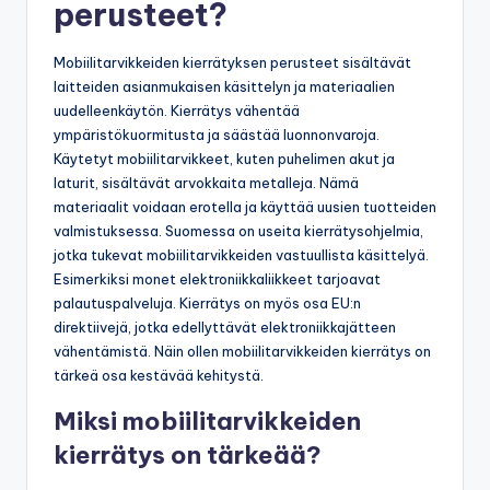
perusteet?
Mobiilitarvikkeiden kierrätyksen perusteet sisältävät
laitteiden asianmukaisen käsittelyn ja materiaalien
uudelleenkäytön. Kierrätys vähentää
ympäristökuormitusta ja säästää luonnonvaroja.
Käytetyt mobiilitarvikkeet, kuten puhelimen akut ja
laturit, sisältävät arvokkaita metalleja. Nämä
materiaalit voidaan erotella ja käyttää uusien tuotteiden
valmistuksessa. Suomessa on useita kierrätysohjelmia,
jotka tukevat mobiilitarvikkeiden vastuullista käsittelyä.
Esimerkiksi monet elektroniikkaliikkeet tarjoavat
palautuspalveluja. Kierrätys on myös osa EU:n
direktiivejä, jotka edellyttävät elektroniikkajätteen
vähentämistä. Näin ollen mobiilitarvikkeiden kierrätys on
tärkeä osa kestävää kehitystä.
Miksi mobiilitarvikkeiden
kierrätys on tärkeää?