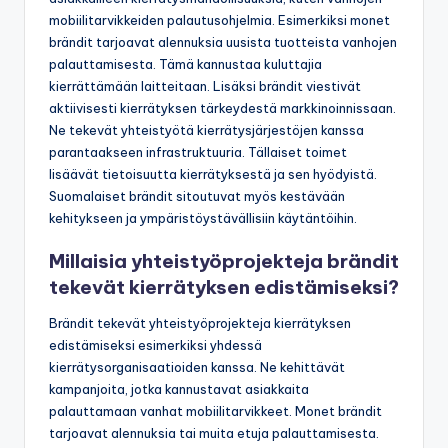
mobiilitarvikkeiden palautusohjelmia. Esimerkiksi monet
brändit tarjoavat alennuksia uusista tuotteista vanhojen
palauttamisesta. Tämä kannustaa kuluttajia
kierrättämään laitteitaan. Lisäksi brändit viestivät
aktiivisesti kierrätyksen tärkeydestä markkinoinnissaan.
Ne tekevät yhteistyötä kierrätysjärjestöjen kanssa
parantaakseen infrastruktuuria. Tällaiset toimet
lisäävät tietoisuutta kierrätyksestä ja sen hyödyistä.
Suomalaiset brändit sitoutuvat myös kestävään
kehitykseen ja ympäristöystävällisiin käytäntöihin.
Millaisia yhteistyöprojekteja brändit
tekevät kierrätyksen edistämiseksi?
Brändit tekevät yhteistyöprojekteja kierrätyksen
edistämiseksi esimerkiksi yhdessä
kierrätysorganisaatioiden kanssa. Ne kehittävät
kampanjoita, jotka kannustavat asiakkaita
palauttamaan vanhat mobiilitarvikkeet. Monet brändit
tarjoavat alennuksia tai muita etuja palauttamisesta.