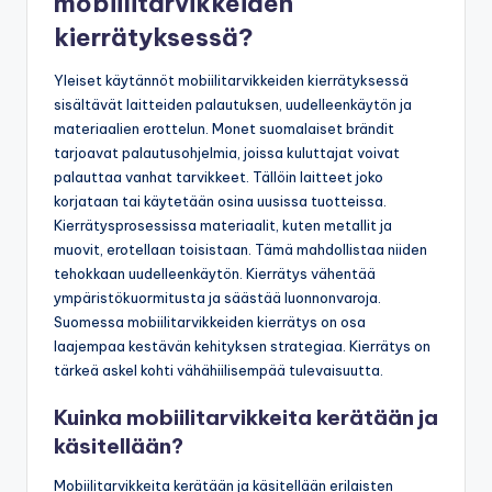
mobiilitarvikkeiden
kierrätyksessä?
Yleiset käytännöt mobiilitarvikkeiden kierrätyksessä
sisältävät laitteiden palautuksen, uudelleenkäytön ja
materiaalien erottelun. Monet suomalaiset brändit
tarjoavat palautusohjelmia, joissa kuluttajat voivat
palauttaa vanhat tarvikkeet. Tällöin laitteet joko
korjataan tai käytetään osina uusissa tuotteissa.
Kierrätysprosessissa materiaalit, kuten metallit ja
muovit, erotellaan toisistaan. Tämä mahdollistaa niiden
tehokkaan uudelleenkäytön. Kierrätys vähentää
ympäristökuormitusta ja säästää luonnonvaroja.
Suomessa mobiilitarvikkeiden kierrätys on osa
laajempaa kestävän kehityksen strategiaa. Kierrätys on
tärkeä askel kohti vähähiilisempää tulevaisuutta.
Kuinka mobiilitarvikkeita kerätään ja
käsitellään?
Mobiilitarvikkeita kerätään ja käsitellään erilaisten