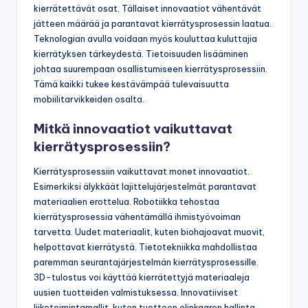
kierrätettävät osat. Tällaiset innovaatiot vähentävät
jätteen määrää ja parantavat kierrätysprosessin laatua.
Teknologian avulla voidaan myös kouluttaa kuluttajia
kierrätyksen tärkeydestä. Tietoisuuden lisääminen
johtaa suurempaan osallistumiseen kierrätysprosessiin.
Tämä kaikki tukee kestävämpää tulevaisuutta
mobiilitarvikkeiden osalta.
Mitkä innovaatiot vaikuttavat
kierrätysprosessiin?
Kierrätysprosessiin vaikuttavat monet innovaatiot.
Esimerkiksi älykkäät lajittelujärjestelmät parantavat
materiaalien erottelua. Robotiikka tehostaa
kierrätysprosessia vähentämällä ihmistyövoiman
tarvetta. Uudet materiaalit, kuten biohajoavat muovit,
helpottavat kierrätystä. Tietotekniikka mahdollistaa
paremman seurantajärjestelmän kierrätysprosessille.
3D-tulostus voi käyttää kierrätettyjä materiaaleja
uusien tuotteiden valmistuksessa. Innovatiiviset
liiketoimintamallit, kuten tuotteen elinkaaren hallinta,