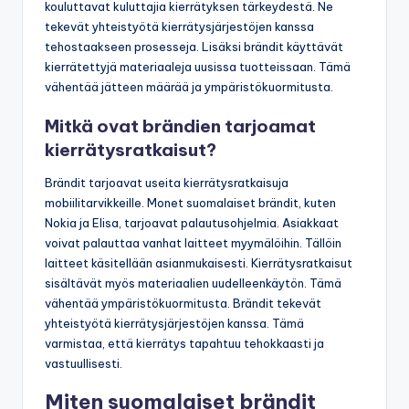
kouluttavat kuluttajia kierrätyksen tärkeydestä. Ne
tekevät yhteistyötä kierrätysjärjestöjen kanssa
tehostaakseen prosesseja. Lisäksi brändit käyttävät
kierrätettyjä materiaaleja uusissa tuotteissaan. Tämä
vähentää jätteen määrää ja ympäristökuormitusta.
Mitkä ovat brändien tarjoamat
kierrätysratkaisut?
Brändit tarjoavat useita kierrätysratkaisuja
mobiilitarvikkeille. Monet suomalaiset brändit, kuten
Nokia ja Elisa, tarjoavat palautusohjelmia. Asiakkaat
voivat palauttaa vanhat laitteet myymälöihin. Tällöin
laitteet käsitellään asianmukaisesti. Kierrätysratkaisut
sisältävät myös materiaalien uudelleenkäytön. Tämä
vähentää ympäristökuormitusta. Brändit tekevät
yhteistyötä kierrätysjärjestöjen kanssa. Tämä
varmistaa, että kierrätys tapahtuu tehokkaasti ja
vastuullisesti.
Miten suomalaiset brändit