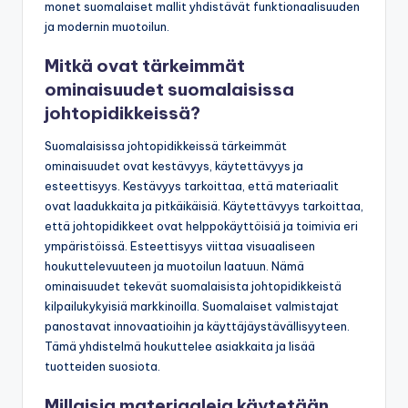
monet suomalaiset mallit yhdistävät funktionaalisuuden
ja modernin muotoilun.
Mitkä ovat tärkeimmät
ominaisuudet suomalaisissa
johtopidikkeissä?
Suomalaisissa johtopidikkeissä tärkeimmät
ominaisuudet ovat kestävyys, käytettävyys ja
esteettisyys. Kestävyys tarkoittaa, että materiaalit
ovat laadukkaita ja pitkäikäisiä. Käytettävyys tarkoittaa,
että johtopidikkeet ovat helppokäyttöisiä ja toimivia eri
ympäristöissä. Esteettisyys viittaa visuaaliseen
houkuttelevuuteen ja muotoilun laatuun. Nämä
ominaisuudet tekevät suomalaisista johtopidikkeistä
kilpailukykyisiä markkinoilla. Suomalaiset valmistajat
panostavat innovaatioihin ja käyttäjäystävällisyyteen.
Tämä yhdistelmä houkuttelee asiakkaita ja lisää
tuotteiden suosiota.
Millaisia materiaaleja käytetään