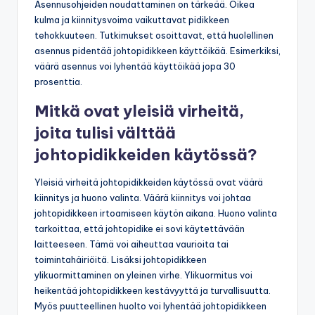
Asennusohjeiden noudattaminen on tärkeää. Oikea
kulma ja kiinnitysvoima vaikuttavat pidikkeen
tehokkuuteen. Tutkimukset osoittavat, että huolellinen
asennus pidentää johtopidikkeen käyttöikää. Esimerkiksi,
väärä asennus voi lyhentää käyttöikää jopa 30
prosenttia.
Mitkä ovat yleisiä virheitä,
joita tulisi välttää
johtopidikkeiden käytössä?
Yleisiä virheitä johtopidikkeiden käytössä ovat väärä
kiinnitys ja huono valinta. Väärä kiinnitys voi johtaa
johtopidikkeen irtoamiseen käytön aikana. Huono valinta
tarkoittaa, että johtopidike ei sovi käytettävään
laitteeseen. Tämä voi aiheuttaa vaurioita tai
toimintahäiriöitä. Lisäksi johtopidikkeen
ylikuormittaminen on yleinen virhe. Ylikuormitus voi
heikentää johtopidikkeen kestävyyttä ja turvallisuutta.
Myös puutteellinen huolto voi lyhentää johtopidikkeen