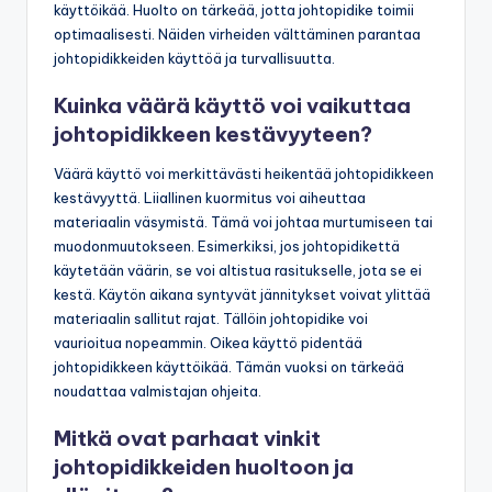
käyttöikää. Huolto on tärkeää, jotta johtopidike toimii
optimaalisesti. Näiden virheiden välttäminen parantaa
johtopidikkeiden käyttöä ja turvallisuutta.
Kuinka väärä käyttö voi vaikuttaa
johtopidikkeen kestävyyteen?
Väärä käyttö voi merkittävästi heikentää johtopidikkeen
kestävyyttä. Liiallinen kuormitus voi aiheuttaa
materiaalin väsymistä. Tämä voi johtaa murtumiseen tai
muodonmuutokseen. Esimerkiksi, jos johtopidikettä
käytetään väärin, se voi altistua rasitukselle, jota se ei
kestä. Käytön aikana syntyvät jännitykset voivat ylittää
materiaalin sallitut rajat. Tällöin johtopidike voi
vaurioitua nopeammin. Oikea käyttö pidentää
johtopidikkeen käyttöikää. Tämän vuoksi on tärkeää
noudattaa valmistajan ohjeita.
Mitkä ovat parhaat vinkit
johtopidikkeiden huoltoon ja