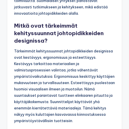
toimivuutta. Suomalaiset yritykset panostavat
jatkuvasti tutkimukseen ja kehitykseen, mikä edistää
innovaatioita johtopidikkeiden alalla.
Mitkä ovat tärkeimmät
kehityssuunnat johtopidikkeiden
designissa?
Tärkeimmät kehityssuunnat johtopidikkeiden designissa
ovat kestävyys, ergonomisuus ja esteettisyys.
Kestävyys tarkoittaa materiaalien ja
valmistusprosessien valintaa, jotka vähentävät
ympäristövaikutuksia. Ergonomisuus keskittyy käyttäjien
mukavuuteen ja turvallisuuteen. Esteettisyys puolestaan
huomioi visuaalisen ilmeen ja muotoilun. Nämä
suuntaukset parantavat tuotteen elinkaaren pituutta ja
käyttäjäkokemusta. Suunnittelijat käyttävät yhä
enemmän kierrätettäviä materiaaleja. Tämä kehitys
näkyy myös kuluttajien kasvavassa kiinnostuksessa
ympäristöystävällisiin tuotteisiin.