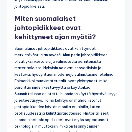
johtopidikkeissä.
Miten suomalaiset
johtopidikkeet ovat
kehittyneet ajan myötä?
Suomalaiset johtopidikkeet ovat kehittyneet
merkittävästi ajan myötä. Alun perin johtopidikkeet
olivat yksinkertaisia ja valmistettu perinteisistä
materiaaleista. Nykyisin ne ovat innovatiivisia ja
kestäviä, hyödyntäen moderneja valmistusmenetelmiä.
Esimerkiksi muovimateriaalit ovat yleistyneet, mikä
parantaa niiden kestävyyttä ja käyttöikää.
Suunnittelussa on otettu huomioon käyttäjäystävällisyys
ja esteettisyys. Tämä kehitys on mahdollistanut
johtopidikkeiden käytön monilla eri aloilla, kuten
teollisuudessa ja kuluttajatuotteissa. Historiallisesti
suomalaiset johtopidikkeet ovat myös sopeutuneet
teknologisiin muutoksiin, mikä on lisännyt niiden