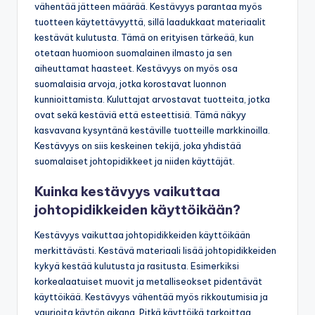
vähentää jätteen määrää. Kestävyys parantaa myös
tuotteen käytettävyyttä, sillä laadukkaat materiaalit
kestävät kulutusta. Tämä on erityisen tärkeää, kun
otetaan huomioon suomalainen ilmasto ja sen
aiheuttamat haasteet. Kestävyys on myös osa
suomalaisia arvoja, jotka korostavat luonnon
kunnioittamista. Kuluttajat arvostavat tuotteita, jotka
ovat sekä kestäviä että esteettisiä. Tämä näkyy
kasvavana kysyntänä kestäville tuotteille markkinoilla.
Kestävyys on siis keskeinen tekijä, joka yhdistää
suomalaiset johtopidikkeet ja niiden käyttäjät.
Kuinka kestävyys vaikuttaa
johtopidikkeiden käyttöikään?
Kestävyys vaikuttaa johtopidikkeiden käyttöikään
merkittävästi. Kestävä materiaali lisää johtopidikkeiden
kykyä kestää kulutusta ja rasitusta. Esimerkiksi
korkealaatuiset muovit ja metalliseokset pidentävät
käyttöikää. Kestävyys vähentää myös rikkoutumisia ja
vaurioita käytön aikana. Pitkä käyttöikä tarkoittaa