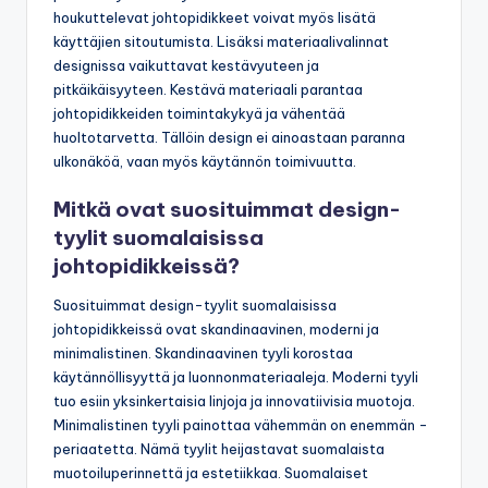
houkuttelevat johtopidikkeet voivat myös lisätä
käyttäjien sitoutumista. Lisäksi materiaalivalinnat
designissa vaikuttavat kestävyuteen ja
pitkäikäisyyteen. Kestävä materiaali parantaa
johtopidikkeiden toimintakykyä ja vähentää
huoltotarvetta. Tällöin design ei ainoastaan paranna
ulkonäköä, vaan myös käytännön toimivuutta.
Mitkä ovat suosituimmat design-
tyylit suomalaisissa
johtopidikkeissä?
Suosituimmat design-tyylit suomalaisissa
johtopidikkeissä ovat skandinaavinen, moderni ja
minimalistinen. Skandinaavinen tyyli korostaa
käytännöllisyyttä ja luonnonmateriaaleja. Moderni tyyli
tuo esiin yksinkertaisia linjoja ja innovatiivisia muotoja.
Minimalistinen tyyli painottaa vähemmän on enemmän -
periaatetta. Nämä tyylit heijastavat suomalaista
muotoiluperinnettä ja estetiikkaa. Suomalaiset