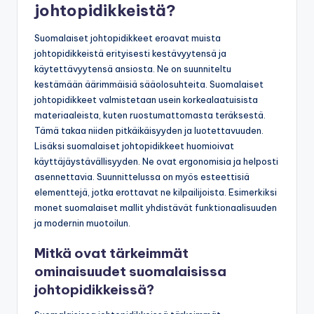
johtopidikkeistä?
Suomalaiset johtopidikkeet eroavat muista
johtopidikkeistä erityisesti kestävyytensä ja
käytettävyytensä ansiosta. Ne on suunniteltu
kestämään äärimmäisiä sääolosuhteita. Suomalaiset
johtopidikkeet valmistetaan usein korkealaatuisista
materiaaleista, kuten ruostumattomasta teräksestä.
Tämä takaa niiden pitkäikäisyyden ja luotettavuuden.
Lisäksi suomalaiset johtopidikkeet huomioivat
käyttäjäystävällisyyden. Ne ovat ergonomisia ja helposti
asennettavia. Suunnittelussa on myös esteettisiä
elementtejä, jotka erottavat ne kilpailijoista. Esimerkiksi
monet suomalaiset mallit yhdistävät funktionaalisuuden
ja modernin muotoilun.
Mitkä ovat tärkeimmät
ominaisuudet suomalaisissa
johtopidikkeissä?