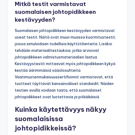
Mitkä testit varmistavat
suomalaisen johtopidikkeen
kestävyyden?
Suomalaisen johtopidikkeen kestävyyden varmistavat
useat testit. Näitä ovat muun muassa kuormitustestit,
joissa simuloidaan todellisia käyttötilanteita. Lisäksi
tehdään materiaalitestauksia, jotka arvioivat
johtopidikkeen valmistusmateriaalien laatua.
Kestävyystestit mittaavat myös johtopidikkeen kykyä
kestää äärimmäisiä sääolosuhteita.
Vaatimustenmukaisuussertifioinnit varmistavat, että
tuotteet täyttävät kansainväliset standardit. Näiden
testien avulla voidaan taata, että suomalaiset
johtopidikkeet ovat luotettavia ja pitkäikäisiä.
Kuinka käytettävyys näkyy
suomalaisissa
johtopidikkeissä?