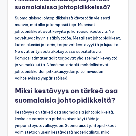
suomalaisissa johtopidikkeissä?
Suomalaisissa johtopidikkeissä käytetään yleisesti
muovia, metallia ja komposiitteja. Muoviset
johtopidikkeet ovat kevyitä ja korroosionkestäviä. Ne
soveltuvat hyvin sisäkäyttöön. Metalliset johtopidikkeet,
kuten alumiini ja teräs, tarjoavat kestävyyttä ja lujuutta.
Ne ovat erityisesti ulkokäytössä suositeltavia.
Komposiittimateriaalit tarjoavat yhdistelmän keveyttä
ja voimakkuutta. Nämä materiaalit mahdollistavat
johtopidikkeiden pitkäikäisyyden ja toimivuuden
vaihtelevissa ympäristöissä.
Miksi kestävyys on tärkeä osa
suomalaisia johtopidikkeitä?
Kestävyys on tärkeä osa suomalaisia johtopidikkeitä,
koska se varmistaa pitkäaikaisen käyttöiän ja
ympäristöystävällisyyden. Suomalaiset johtopidikkeet
valmistetaan usein kestävästä materiaalista, mikä