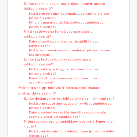
Kuinka suomalaiset johtopidikkeet eroavat muista
johtopidikkeistä?
Mitkä ovat tärkeimmät ominaisuudet suomalaisissa
johtopidikkeissä?
Millaisia materiaaleja käytetään suomalaisissa
johtopidikkeissä?
Miksi kestävyys on tärkeä osa suomalaisia
johtopidikkeitä?
Kuinka kestävyys vaikuttaa johtopidikkeiden
käyttöikään?
Mitkä testit varmistavat suomalaisen johtopidikkeen
kestävyyden?
Kuinka käytettävyys näkyy suomalaisissa
johtopidikkeissä?
Mitkä ovat käytettävyyden tärkeimmät kriteerit
johtopidikkeissä?
Kuinka käyttäjäkokemus on otettu huomioon
suunnittelussa?
Millaisia design-innovaatioita suomalaisissa
johtopidikkeissä on?
Kuinka design vaikuttaa johtopidikkeiden toimivuuteen?
Mitkä ovat suosituimmat design-tyylit suomalaisissa
johtopidikkeissä?
Kuinka esteettisyys ja käytännöllisyys yhdistyvät
suomalaisissa johtopidikkeissä?
Miten suomalaiset johtopidikkeet ovat kehittyneet ajan
myötä?
Mitkä ovat tärkeimmät kehityssuunnat johtopidikkeiden
designissa?