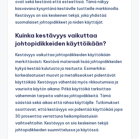
ovat sekä kestäviä että esteettisiä. Tämä näkyy
kasvavana kysyntänä kestäville tuotteille markkinoilla.
Kestävyys on siis keskeinen tekijä, joka yhdistää
suomalaiset johtopidikkeet ja niiden käyttäjät.
Kuinka kestävyys vaikuttaa
johtopidikkeiden käyttöikään?
Kestävyys vaikuttaa johtopidikkeiden käyttöikään
merkittävästi. Kestävä materiaali lisää johtopidikkeiden
kykyä kestää kulutusta ja rasitusta. Esimerkiksi
korkealaatuiset muovit ja metalliseokset pidentävät
käyttöikää. Kestävyys vähentää myös rikkoutumisia ja
vaurioita käytön aikana. Pitkä käyttöikä tarkoittaa
vähemmän tarpeita vaihtaa johtopidikkeitä. Tämä
säästää sekä aikaa että rahaa käyttäjille. Tutkimukset
osoittavat, että kestävyys voi pidentää käyttöikää jopa
30 prosenttia verrattuna heikompilaatuisiin
vaihtoehtoihin. Kestävyys on siis keskeinen tekijä
johtopidikkeiden suunnittelussa ja käytössä.