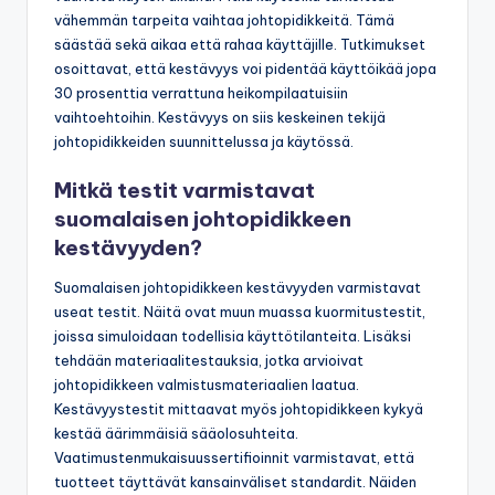
vähemmän tarpeita vaihtaa johtopidikkeitä. Tämä
säästää sekä aikaa että rahaa käyttäjille. Tutkimukset
osoittavat, että kestävyys voi pidentää käyttöikää jopa
30 prosenttia verrattuna heikompilaatuisiin
vaihtoehtoihin. Kestävyys on siis keskeinen tekijä
johtopidikkeiden suunnittelussa ja käytössä.
Mitkä testit varmistavat
suomalaisen johtopidikkeen
kestävyyden?
Suomalaisen johtopidikkeen kestävyyden varmistavat
useat testit. Näitä ovat muun muassa kuormitustestit,
joissa simuloidaan todellisia käyttötilanteita. Lisäksi
tehdään materiaalitestauksia, jotka arvioivat
johtopidikkeen valmistusmateriaalien laatua.
Kestävyystestit mittaavat myös johtopidikkeen kykyä
kestää äärimmäisiä sääolosuhteita.
Vaatimustenmukaisuussertifioinnit varmistavat, että
tuotteet täyttävät kansainväliset standardit. Näiden