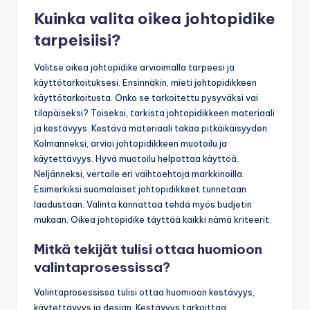
Kuinka valita oikea johtopidike
tarpeisiisi?
Valitse oikea johtopidike arvioimalla tarpeesi ja
käyttötarkoituksesi. Ensinnäkin, mieti johtopidikkeen
käyttötarkoitusta. Onko se tarkoitettu pysyväksi vai
tilapäiseksi? Toiseksi, tarkista johtopidikkeen materiaali
ja kestävyys. Kestävä materiaali takaa pitkäikäisyyden.
Kolmanneksi, arvioi johtopidikkeen muotoilu ja
käytettävyys. Hyvä muotoilu helpottaa käyttöä.
Neljänneksi, vertaile eri vaihtoehtoja markkinoilla.
Esimerkiksi suomalaiset johtopidikkeet tunnetaan
laadustaan. Valinta kannattaa tehdä myös budjetin
mukaan. Oikea johtopidike täyttää kaikki nämä kriteerit.
Mitkä tekijät tulisi ottaa huomioon
valintaprosessissa?
Valintaprosessissa tulisi ottaa huomioon kestävyys,
käytettävyys ja design. Kestävyys tarkoittaa