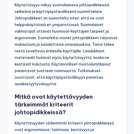
Käytettävyys näkyy suomalaisissa johtopidikkeissä
selkeänä ja käyttäjäystävällisenä suunnitteluna.
Johtopidikkeet on suunniteltu siten, että ne ovat
helppokäyttöisiä eri ympäristöissä. Suomalaiset
valmistajat ottavat huomioon käyttäjien tarpeet ja
ergonomian. Esimerkiksi monet johtopidikkeet tarjoavat
mukautuvia ja säädettäviä ominaisuuksia. Tämä tekee
niistä soveltuvia erilaisille käyttäjille. Laadukkaat
materiaalit lisäävät myös käytettävyyttä, koska ne
kestävät kulutusta. Käytännölliset muotoiluratkaisut
parantavat tuotteen toimivuutta. Tutkimukset
osoittavat, että käyttäjäystävällisyys parantaa
asiakastyytyväisyyttä.
Mitkä ovat käytettävyyden
tärkeimmät kriteerit
johtopidikkeissä?
Käytettävyyden tärkeimmät kriteerit johtopidikkeissä
ovat ergonomisuus, toimivuus, kestävyys ja