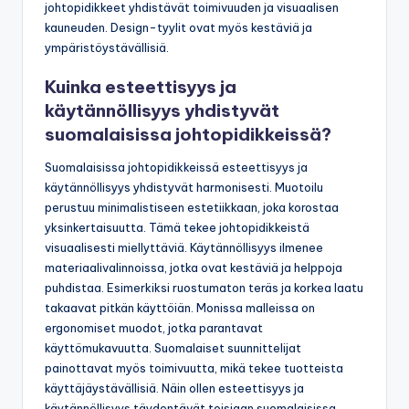
johtopidikkeet yhdistävät toimivuuden ja visuaalisen
kauneuden. Design-tyylit ovat myös kestäviä ja
ympäristöystävällisiä.
Kuinka esteettisyys ja
käytännöllisyys yhdistyvät
suomalaisissa johtopidikkeissä?
Suomalaisissa johtopidikkeissä esteettisyys ja
käytännöllisyys yhdistyvät harmonisesti. Muotoilu
perustuu minimalistiseen estetiikkaan, joka korostaa
yksinkertaisuutta. Tämä tekee johtopidikkeistä
visuaalisesti miellyttäviä. Käytännöllisyys ilmenee
materiaalivalinnoissa, jotka ovat kestäviä ja helppoja
puhdistaa. Esimerkiksi ruostumaton teräs ja korkea laatu
takaavat pitkän käyttöiän. Monissa malleissa on
ergonomiset muodot, jotka parantavat
käyttömukavuutta. Suomalaiset suunnittelijat
painottavat myös toimivuutta, mikä tekee tuotteista
käyttäjäystävällisiä. Näin ollen esteettisyys ja
käytännöllisyys täydentävät toisiaan suomalaisissa