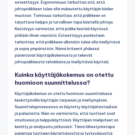
esteettisyys. Ergonomisuus tarkoittaa sitä, että
johtopidikkeen tulee olla mukautettu käyttäjän käden
muotoon. Toimivuus tarkoittaa, että pidikkeen on
tarjottava helppo ja turvallinen tapa käsitellä johtoja.
Kestävyys varmistaa, että pidike kestää käytössä
pitkään ilman vaurioita. Esteettisyys puolestaan
tarkoittaa, että pidikkeen ulkonäön tulee olla miellyttävä
ja sopia ympäristöön. Nämä kriteerit yhdessä
parantavat käyttäjäkokemusta ja tekevät
johtopidikkeistä tehokkaita ja miellyttäviä käyttää.
Kuinka käyttäjäkokemus on otettu
huomioon suunnittelussa?
Käyttäjäkokemus on otettu huomioon suunnittelussa
keskittymällä käyttäjän tarpeisiin ja mieltymyksiin.
Suunnitteluprosessissa on käytetty käyttäjätestauksia
ja palautetta. Näin on varmistettu, että tuotteet ovat
intuitiivisia ja helppokäyttöisiä. Käyttäjien mielipiteet on
kerätty ja analysoitu jatkuvasti. Tämä lähestymistapa
parantaa tuotteen käytettävyyttä ja tyytyväisyyttä.