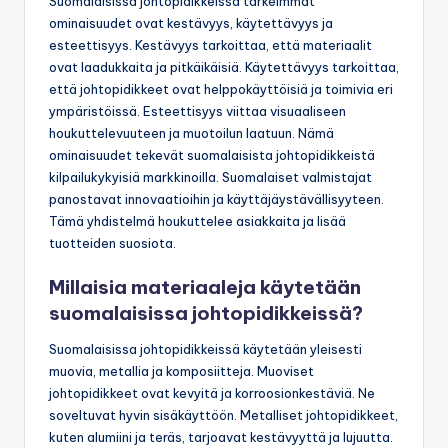
Suomalaisissa johtopidikkeissä tärkeimmät
ominaisuudet ovat kestävyys, käytettävyys ja
esteettisyys. Kestävyys tarkoittaa, että materiaalit
ovat laadukkaita ja pitkäikäisiä. Käytettävyys tarkoittaa,
että johtopidikkeet ovat helppokäyttöisiä ja toimivia eri
ympäristöissä. Esteettisyys viittaa visuaaliseen
houkuttelevuuteen ja muotoilun laatuun. Nämä
ominaisuudet tekevät suomalaisista johtopidikkeistä
kilpailukykyisiä markkinoilla. Suomalaiset valmistajat
panostavat innovaatioihin ja käyttäjäystävällisyyteen.
Tämä yhdistelmä houkuttelee asiakkaita ja lisää
tuotteiden suosiota.
Millaisia materiaaleja käytetään
suomalaisissa johtopidikkeissä?
Suomalaisissa johtopidikkeissä käytetään yleisesti
muovia, metallia ja komposiitteja. Muoviset
johtopidikkeet ovat kevyitä ja korroosionkestäviä. Ne
soveltuvat hyvin sisäkäyttöön. Metalliset johtopidikkeet,
kuten alumiini ja teräs, tarjoavat kestävyyttä ja lujuutta.