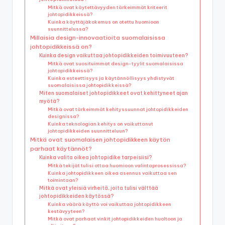
Mitkä ovat käytettävyyden tärkeimmät kriteerit
johtopidikkeissä?
Kuinka käyttäjäkokemus on otettu huomioon
suunnittelussa?
Millaisia design-innovaatioita suomalaisissa
johtopidikkeissä on?
Kuinka design vaikuttaa johtopidikkeiden toimivuuteen?
Mitkä ovat suosituimmat design-tyylit suomalaisissa
johtopidikkeissä?
Kuinka esteettisyys ja käytännöllisyys yhdistyvät
suomalaisissa johtopidikkeissä?
Miten suomalaiset johtopidikkeet ovat kehittyneet ajan
myötä?
Mitkä ovat tärkeimmät kehityssuunnat johtopidikkeiden
designissa?
Kuinka teknologian kehitys on vaikuttanut
johtopidikkeiden suunnitteluun?
Mitkä ovat suomalaisen johtopidikkeen käytön
parhaat käytännöt?
Kuinka valita oikea johtopidike tarpeisiisi?
Mitkä tekijät tulisi ottaa huomioon valintaprosessissa?
Kuinka johtopidikkeen oikea asennus vaikuttaa sen
toimintaan?
Mitkä ovat yleisiä virheitä, joita tulisi välttää
johtopidikkeiden käytössä?
Kuinka väärä käyttö voi vaikuttaa johtopidikkeen
kestävyyteen?
Mitkä ovat parhaat vinkit johtopidikkeiden huoltoon ja