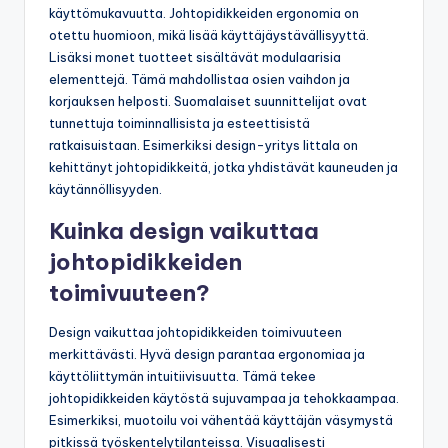
käyttömukavuutta. Johtopidikkeiden ergonomia on
otettu huomioon, mikä lisää käyttäjäystävällisyyttä.
Lisäksi monet tuotteet sisältävät modulaarisia
elementtejä. Tämä mahdollistaa osien vaihdon ja
korjauksen helposti. Suomalaiset suunnittelijat ovat
tunnettuja toiminnallisista ja esteettisistä
ratkaisuistaan. Esimerkiksi design-yritys Iittala on
kehittänyt johtopidikkeitä, jotka yhdistävät kauneuden ja
käytännöllisyyden.
Kuinka design vaikuttaa
johtopidikkeiden
toimivuuteen?
Design vaikuttaa johtopidikkeiden toimivuuteen
merkittävästi. Hyvä design parantaa ergonomiaa ja
käyttöliittymän intuitiivisuutta. Tämä tekee
johtopidikkeiden käytöstä sujuvampaa ja tehokkaampaa.
Esimerkiksi, muotoilu voi vähentää käyttäjän väsymystä
pitkissä työskentelytilanteissa. Visuaalisesti