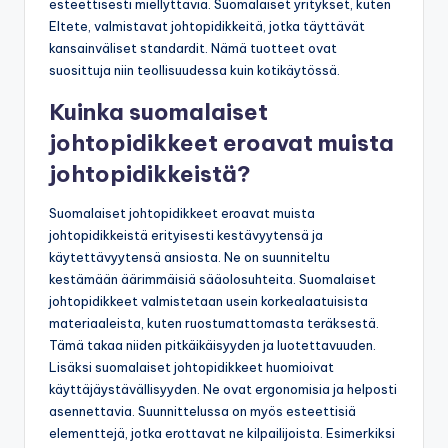
esteettisesti miellyttäviä. Suomalaiset yritykset, kuten
Eltete, valmistavat johtopidikkeitä, jotka täyttävät
kansainväliset standardit. Nämä tuotteet ovat
suosittuja niin teollisuudessa kuin kotikäytössä.
Kuinka suomalaiset
johtopidikkeet eroavat muista
johtopidikkeistä?
Suomalaiset johtopidikkeet eroavat muista
johtopidikkeistä erityisesti kestävyytensä ja
käytettävyytensä ansiosta. Ne on suunniteltu
kestämään äärimmäisiä sääolosuhteita. Suomalaiset
johtopidikkeet valmistetaan usein korkealaatuisista
materiaaleista, kuten ruostumattomasta teräksestä.
Tämä takaa niiden pitkäikäisyyden ja luotettavuuden.
Lisäksi suomalaiset johtopidikkeet huomioivat
käyttäjäystävällisyyden. Ne ovat ergonomisia ja helposti
asennettavia. Suunnittelussa on myös esteettisiä
elementtejä, jotka erottavat ne kilpailijoista. Esimerkiksi