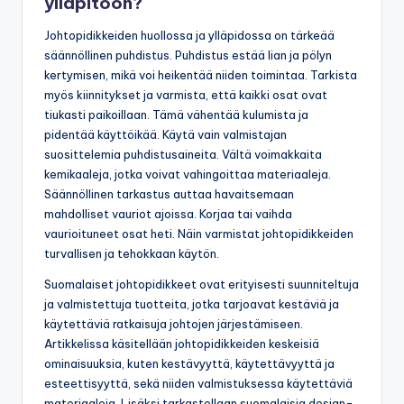
ylläpitoon?
Johtopidikkeiden huollossa ja ylläpidossa on tärkeää
säännöllinen puhdistus. Puhdistus estää lian ja pölyn
kertymisen, mikä voi heikentää niiden toimintaa. Tarkista
myös kiinnitykset ja varmista, että kaikki osat ovat
tiukasti paikoillaan. Tämä vähentää kulumista ja
pidentää käyttöikää. Käytä vain valmistajan
suosittelemia puhdistusaineita. Vältä voimakkaita
kemikaaleja, jotka voivat vahingoittaa materiaaleja.
Säännöllinen tarkastus auttaa havaitsemaan
mahdolliset vauriot ajoissa. Korjaa tai vaihda
vaurioituneet osat heti. Näin varmistat johtopidikkeiden
turvallisen ja tehokkaan käytön.
Suomalaiset johtopidikkeet ovat erityisesti suunniteltuja
ja valmistettuja tuotteita, jotka tarjoavat kestäviä ja
käytettäviä ratkaisuja johtojen järjestämiseen.
Artikkelissa käsitellään johtopidikkeiden keskeisiä
ominaisuuksia, kuten kestävyyttä, käytettävyyttä ja
esteettisyyttä, sekä niiden valmistuksessa käytettäviä
materiaaleja. Lisäksi tarkastellaan suomalaisia design-