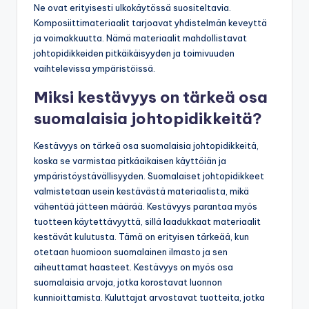
Ne ovat erityisesti ulkokäytössä suositeltavia.
Komposiittimateriaalit tarjoavat yhdistelmän keveyttä
ja voimakkuutta. Nämä materiaalit mahdollistavat
johtopidikkeiden pitkäikäisyyden ja toimivuuden
vaihtelevissa ympäristöissä.
Miksi kestävyys on tärkeä osa
suomalaisia johtopidikkeitä?
Kestävyys on tärkeä osa suomalaisia johtopidikkeitä,
koska se varmistaa pitkäaikaisen käyttöiän ja
ympäristöystävällisyyden. Suomalaiset johtopidikkeet
valmistetaan usein kestävästä materiaalista, mikä
vähentää jätteen määrää. Kestävyys parantaa myös
tuotteen käytettävyyttä, sillä laadukkaat materiaalit
kestävät kulutusta. Tämä on erityisen tärkeää, kun
otetaan huomioon suomalainen ilmasto ja sen
aiheuttamat haasteet. Kestävyys on myös osa
suomalaisia arvoja, jotka korostavat luonnon
kunnioittamista. Kuluttajat arvostavat tuotteita, jotka