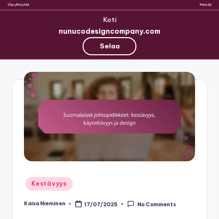
Ota yhteyttä
Meistä
Koti
nunucodesigncompany.com
Selaa
Skip
to
content
Posted
Kestävyys
in
Kaisa Nieminen
17/07/2025
No Comments
Posted
by