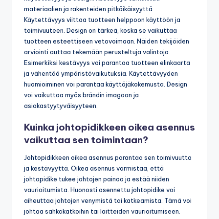
materiaalien ja rakenteiden pitkäikäisyyttä.
Käytettävyys viittaa tuotteen helppoon käyttöön ja
toimivuuteen. Design on tärkeä, koska se vaikuttaa
tuotteen esteettiseen vetovoimaan. Näiden tekijöiden
arviointi auttaa tekemään perusteltuja valintoja.
Esimerkiksi kestävyys voi parantaa tuotteen elinkaarta
ja vähentää ympäristövaikutuksia. Käytettävyyden
huomioiminen voi parantaa käyttäjäkokemusta. Design
voi vaikuttaa myös brändin imagoon ja
asiakastyytyväisyyteen.
Kuinka johtopidikkeen oikea asennus
vaikuttaa sen toimintaan?
Johtopidikkeen oikea asennus parantaa sen toimivuutta
ja kestävyyttä. Oikea asennus varmistaa, että
johtopidike tukee johtojen painoa ja estää niiden
vaurioitumista. Huonosti asennettu johtopidike voi
aiheuttaa johtojen venymistä tai katkeamista. Tämä voi
johtaa sähkökatkoihin tai laitteiden vaurioitumiseen.