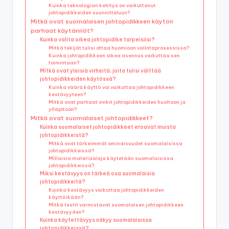
Kuinka teknologian kehitys on vaikuttanut
johtopidikkeiden suunnitteluun?
Mitkä ovat suomalaisen johtopidikkeen käytön
parhaat käytännöt?
Kuinka valita oikea johtopidike tarpeisiisi?
Mitkä tekijät tulisi ottaa huomioon valintaprosessissa?
Kuinka johtopidikkeen oikea asennus vaikuttaa sen
toimintaan?
Mitkä ovat yleisiä virheitä, joita tulisi välttää
johtopidikkeiden käytössä?
Kuinka väärä käyttö voi vaikuttaa johtopidikkeen
kestävyyteen?
Mitkä ovat parhaat vinkit johtopidikkeiden huoltoon ja
ylläpitoon?
Mitkä ovat suomalaiset johtopidikkeet?
Kuinka suomalaiset johtopidikkeet eroavat muista
johtopidikkeistä?
Mitkä ovat tärkeimmät ominaisuudet suomalaisissa
johtopidikkeissä?
Millaisia materiaaleja käytetään suomalaisissa
johtopidikkeissä?
Miksi kestävyys on tärkeä osa suomalaisia
johtopidikkeitä?
Kuinka kestävyys vaikuttaa johtopidikkeiden
käyttöikään?
Mitkä testit varmistavat suomalaisen johtopidikkeen
kestävyyden?
Kuinka käytettävyys näkyy suomalaisissa
johtopidikkeissä?