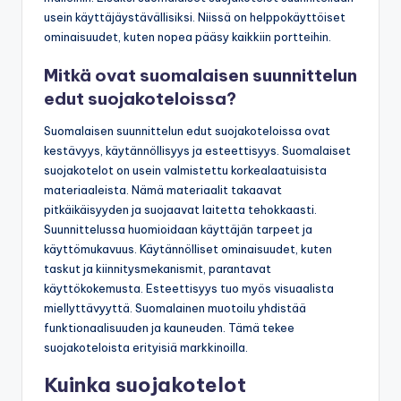
usein käyttäjäystävällisiksi. Niissä on helppokäyttöiset
ominaisuudet, kuten nopea pääsy kaikkiin portteihin.
Mitkä ovat suomalaisen suunnittelun
edut suojakoteloissa?
Suomalaisen suunnittelun edut suojakoteloissa ovat
kestävyys, käytännöllisyys ja esteettisyys. Suomalaiset
suojakotelot on usein valmistettu korkealaatuisista
materiaaleista. Nämä materiaalit takaavat
pitkäikäisyyden ja suojaavat laitetta tehokkaasti.
Suunnittelussa huomioidaan käyttäjän tarpeet ja
käyttömukavuus. Käytännölliset ominaisuudet, kuten
taskut ja kiinnitysmekanismit, parantavat
käyttökokemusta. Esteettisyys tuo myös visuaalista
miellyttävyyttä. Suomalainen muotoilu yhdistää
funktionaalisuuden ja kauneuden. Tämä tekee
suojakoteloista erityisiä markkinoilla.
Kuinka suojakotelot