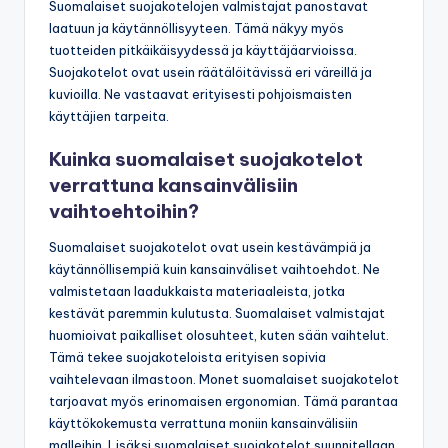
Suomalaiset suojakotelojen valmistajat panostavat
laatuun ja käytännöllisyyteen. Tämä näkyy myös
tuotteiden pitkäikäisyydessä ja käyttäjäarvioissa.
Suojakotelot ovat usein räätälöitävissä eri väreillä ja
kuvioilla. Ne vastaavat erityisesti pohjoismaisten
käyttäjien tarpeita.
Kuinka suomalaiset suojakotelot
verrattuna kansainvälisiin
vaihtoehtoihin?
Suomalaiset suojakotelot ovat usein kestävämpiä ja
käytännöllisempiä kuin kansainväliset vaihtoehdot. Ne
valmistetaan laadukkaista materiaaleista, jotka
kestävät paremmin kulutusta. Suomalaiset valmistajat
huomioivat paikalliset olosuhteet, kuten sään vaihtelut.
Tämä tekee suojakoteloista erityisen sopivia
vaihtelevaan ilmastoon. Monet suomalaiset suojakotelot
tarjoavat myös erinomaisen ergonomian. Tämä parantaa
käyttökokemusta verrattuna moniin kansainvälisiin
malleihin. Lisäksi suomalaiset suojakotelot suunnitellaan