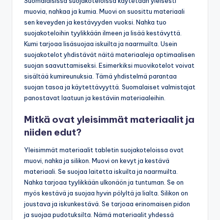
Suomalaisissa suojakoteloissa käytetään yleisesti
muovia, nahkaa ja kumia. Muovi on suosittu materiaali
sen keveyden ja kestävyyden vuoksi. Nahka tuo
suojakoteloihin tyylikkään ilmeen ja lisää kestävyttä.
Kumi tarjoaa lisäsuojaa iskuilta ja naarmuilta. Usein
suojakotelot yhdistävät näitä materiaaleja optimaalisen
suojan saavuttamiseksi. Esimerkiksi muovikotelot voivat
sisältää kumireunuksia. Tämä yhdistelmä parantaa
suojan tasoa ja käytettävyyttä. Suomalaiset valmistajat
panostavat laatuun ja kestäviin materiaaleihin.
Mitkä ovat yleisimmät materiaalit ja
niiden edut?
Yleisimmät materiaalit tabletin suojakoteloissa ovat
muovi, nahka ja silikon. Muovi on kevyt ja kestävä
materiaali. Se suojaa laitetta iskuilta ja naarmuilta.
Nahka tarjoaa tyylikkään ulkonäön ja tuntuman. Se on
myös kestävä ja suojaa hyvin pölyltä ja lialta. Silikon on
joustava ja iskunkestävä. Se tarjoaa erinomaisen pidon
ja suojaa pudotuksilta. Nämä materiaalit yhdessä