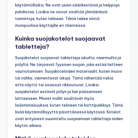
käytännöllisiksi. Ne ovat usein säänkestäviä ja helppoja
puhdistaa. Lisäksi ne voivat sisältää ylimääräisiä
toimintoja, kuten telineen. Tämä tekee niistä
monipuolisia käyttäjille eri tilanteissa.
Kuinka suojakotelot suojaavat
tabletteja?
Suojakotelot suojaavat tabletteja iskuilta, naarmuilta ja
pölyltä. Ne tarjoavat fyysisen suojan, joka estää laitteen
vaurioitumisen. Suojakoteloiden materiaalit, kuten muovi
tai nahka, vaimentavat iskuja. Tämä vähentää riskiä,
että näyttö tai sisäosat rikkoutuvat. Lisäksi
suojakotelot estävät pölyn ja lian pääsemisen
laitteeseen. Monet mallit sisältävät myös
lisäominaisuuksia, kuten telineen tai korttipaikkoja. Tämä
lisää käytännöllisyyttä päivittäisessä käytössä. Kotelot
ovat erityisesti suunniteltu suojaamaan tabletteja niiden
käytön aikana.