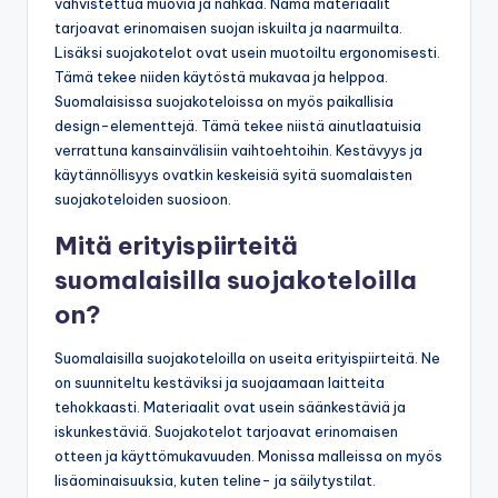
vahvistettua muovia ja nahkaa. Nämä materiaalit
tarjoavat erinomaisen suojan iskuilta ja naarmuilta.
Lisäksi suojakotelot ovat usein muotoiltu ergonomisesti.
Tämä tekee niiden käytöstä mukavaa ja helppoa.
Suomalaisissa suojakoteloissa on myös paikallisia
design-elementtejä. Tämä tekee niistä ainutlaatuisia
verrattuna kansainvälisiin vaihtoehtoihin. Kestävyys ja
käytännöllisyys ovatkin keskeisiä syitä suomalaisten
suojakoteloiden suosioon.
Mitä erityispiirteitä
suomalaisilla suojakoteloilla
on?
Suomalaisilla suojakoteloilla on useita erityispiirteitä. Ne
on suunniteltu kestäviksi ja suojaamaan laitteita
tehokkaasti. Materiaalit ovat usein säänkestäviä ja
iskunkestäviä. Suojakotelot tarjoavat erinomaisen
otteen ja käyttömukavuuden. Monissa malleissa on myös
lisäominaisuuksia, kuten teline- ja säilytystilat.