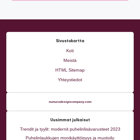
Sivustokartta
Koti
Meistä
HTML Sitemap
Yhteystiedot
nunucodesigncompany.com
Uusimmat julkaisut
Trendit ja tyylit: modernit puhelinlisävarusteet 2023
Puhelinlaukkujen monikäyttöisyys ja muotoilu