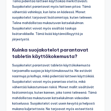
Tämä pidentää laitteen käyttöikää merkittävästi.
Suojakotelot parantavat myös laitteen pitoa. Tämä
vähentää vahinkoja, kun laite on kädessä. Monet
suojakotelot tarjoavat lisätoimintoja, kuten telineen.
Teline mahdollistaa mukautuvan katselukulman.
Suojakotelot voivat myös sisältää taskuja
lisätarvikkeille. Tämä lisää käytännöllisyyttä ja
järjestystä.
Kuinka suojakotelot parantavat
tabletin käyttökokemusta?
Suojakotelot parantavat tabletin käyttökokemusta
tarjoamalla suojaa ja käyttömukavuutta. Ne estävät
naarmuja ja kolhuja, mikä pidentää laitteen käyttöikää.
Suojakotelot voivat myös parantaa otetta, mikä
vähentää liukastumisen riskiä. Monet mallit sisältävät
lisätoimintoja, kuten kannen, joka toimii telineenä. Tämä
mahdollistaa mukautuvan katselukulman videoiden
katselussa. Suojakotelot ovat usein kevyitä ja helposti
mukana kuljetettavia. Ne tarjoavat myös esteettistä