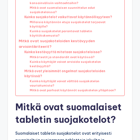
kansainvälisiin vaihtoehtoihin?
Mitkä ovat suomalaisen suunnittelun edut
suojakoteloissa?
Kuinka suojakotelot vaikuttavat käytännöllisyyteen?
Millaisia käytännön etuja suojakotelot tarjoavat
käyttäjille?
Kuinka suojakotelot parantavat tabletin
käyttökokemusta?
Mitkä ovat suojakoteloiden kestävyyden
arviointikriteerit?
Kuinka kestävyyttä mitataan suojakoteloissa?
Mitkä testit ja standardit ovat käytössä?
Kuinka käyttäjät voivat arvioida suojakotelon
kestävyyttä?
Mitkä ovat yleisimmät ongelmat suojakoteloiden
käytössä?
Kuinka käyttäjät voivat välttää suojakotelon
vaurioitumista?
Mitkä ovat parhaat käytännöt suojakotelon ylläpitoon?
Mitkä ovat suomalaiset
tabletin suojakotelot?
Suomalaiset tabletin suojakotelot ovat erityisesti