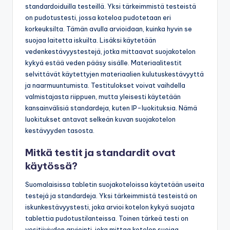
standardoiduilla testeillä. Yksi tärkeimmistä testeistä
on pudotustesti, jossa koteloa pudotetaan eri
korkeuksilta. Tämän avulla arvioidaan, kuinka hyvin se
suojaa laitetta iskuilta. Lisäksi käytetään
vedenkestävyystestejä, jotka mittaavat suojakotelon
kykyä estää veden pääsy sisälle. Materiaalitestit
selvittävät käytettyjen materiaalien kulutuskestävyyttä
ja naarmuuntumista. Testitulokset voivat vaihdella
valmistajasta riippuen, mutta yleisesti käytetään
kansainvälisiä standardeja, kuten IP-luokituksia. Nämä
luokitukset antavat selkeän kuvan suojakotelon
kestävyyden tasosta.
Mitkä testit ja standardit ovat
käytössä?
Suomalaisissa tabletin suojakoteloissa käytetään useita
testejä ja standardeja. Yksi tärkeimmistä testeistä on
iskunkestävyystesti, joka arvioi kotelon kykyä suojata
tablettia pudotustilanteissa. Toinen tärkeä testi on
vesitiiviyden arviointi, joka mittaa kotelon suojaa