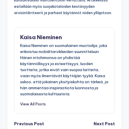
esitellään myös suojakoteloiden kestävyyden
arviointikriteerit ja parhaat käytännöt niiden ylläpitoon.
Kaisa Nieminen
Kaisa Nieminen on suomalainen muotoilija, joka
erikoistuu mobiilitarvikkeiden suunnitteluun.
Hänen intohimonsa on yhdistää
käytännöllisyys ja esteettisyys, luoden
tuotteita, jotka eivät vain suojaa laitteita,
vaan myös ilmentävät käyttäjän tyyliä. Kaisa
uskoo, että jokainen yksityiskohta on tärkeä, ja
hän ammentaa inspiraatiota luonnosta ja
suomalaisesta kulttuurista.
View All Posts
Post
Previous Post
Next Post