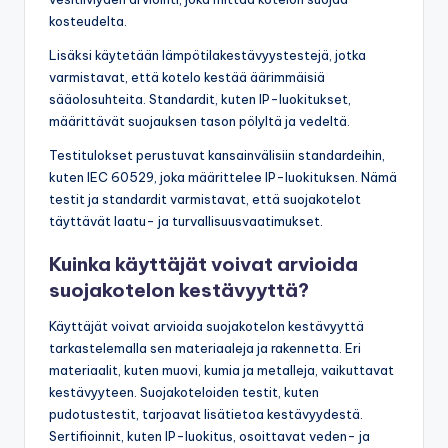
kosteudelta.
Lisäksi käytetään lämpötilakestävyystestejä, jotka
varmistavat, että kotelo kestää äärimmäisiä
sääolosuhteita. Standardit, kuten IP-luokitukset,
määrittävät suojauksen tason pölyltä ja vedeltä.
Testitulokset perustuvat kansainvälisiin standardeihin,
kuten IEC 60529, joka määrittelee IP-luokituksen. Nämä
testit ja standardit varmistavat, että suojakotelot
täyttävät laatu- ja turvallisuusvaatimukset.
Kuinka käyttäjät voivat arvioida
suojakotelon kestävyyttä?
Käyttäjät voivat arvioida suojakotelon kestävyyttä
tarkastelemalla sen materiaaleja ja rakennetta. Eri
materiaalit, kuten muovi, kumia ja metalleja, vaikuttavat
kestävyyteen. Suojakoteloiden testit, kuten
pudotustestit, tarjoavat lisätietoa kestävyydestä.
Sertifioinnit, kuten IP-luokitus, osoittavat veden- ja