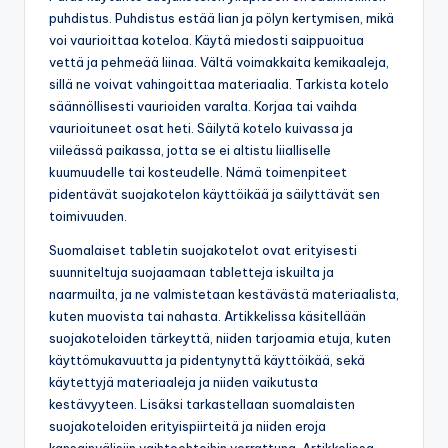
puhdistus. Puhdistus estää lian ja pölyn kertymisen, mikä
voi vaurioittaa koteloa. Käytä miedosti saippuoitua
vettä ja pehmeää liinaa. Vältä voimakkaita kemikaaleja,
sillä ne voivat vahingoittaa materiaalia. Tarkista kotelo
säännöllisesti vaurioiden varalta. Korjaa tai vaihda
vaurioituneet osat heti. Säilytä kotelo kuivassa ja
viileässä paikassa, jotta se ei altistu liialliselle
kuumuudelle tai kosteudelle. Nämä toimenpiteet
pidentävät suojakotelon käyttöikää ja säilyttävät sen
toimivuuden.
Suomalaiset tabletin suojakotelot ovat erityisesti
suunniteltuja suojaamaan tabletteja iskuilta ja
naarmuilta, ja ne valmistetaan kestävästä materiaalista,
kuten muovista tai nahasta. Artikkelissa käsitellään
suojakoteloiden tärkeyttä, niiden tarjoamia etuja, kuten
käyttömukavuutta ja pidentynyttä käyttöikää, sekä
käytettyjä materiaaleja ja niiden vaikutusta
kestävyyteen. Lisäksi tarkastellaan suomalaisten
suojakoteloiden erityispiirteitä ja niiden eroja
kansainvälisiin vaihtoehtoihin verrattuna. Artikkelissa