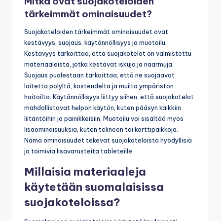
Mitkä ovat suojakoteloiden
tärkeimmät ominaisuudet?
Suojakoteloiden tärkeimmät ominaisuudet ovat
kestävyys, suojaus, käytännöllisyys ja muotoilu.
Kestävyys tarkoittaa, että suojakotelot on valmistettu
materiaaleista, jotka kestävät iskuja ja naarmuja.
Suojaus puolestaan tarkoittaa, että ne suojaavat
laitetta pölyltä, kosteudelta ja muilta ympäristön
haitoilta. Käytännöllisyys liittyy siihen, että suojakotelot
mahdollistavat helpon käytön, kuten pääsyn kaikkiin
liitäntöihin ja painikkeisiin. Muotoilu voi sisältää myös
lisäominaisuuksia, kuten telineen tai korttipaikkoja.
Nämä ominaisuudet tekevät suojakoteloista hyödyllisiä
ja toimivia lisävarusteita tableteille.
Millaisia materiaaleja
käytetään suomalaisissa
suojakoteloissa?