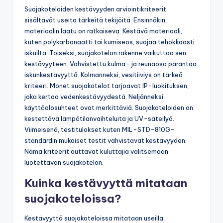
Suojakoteloiden kestävyyden arviointikriteerit
sisältävät useita tärkeitä tekijöitä. Ensinnäkin,
materiaalin laatu on ratkaiseva. Kestävä materiaali,
kuten polykarbonaatti tai kumiseos, suojaa tehokkaasti
iskuilta. Toiseksi, suojakotelon rakenne vaikuttaa sen
kestävyyteen. Vahvistettu kulma- ja reunaosa parantaa
iskunkestävyyttä. Kolmanneksi, vesitiiviys on tärkeä
kriteeri. Monet suojakotelot tarjoavat IP-luokituksen,
joka kertoo vedenkestävyydestä. Neljänneksi,
käyttöolosuhteet ovat merkittäviä. Suojakoteloiden on
kestettävä lämpötilanvaihteluita ja UV-säteilyä.
Viimeisenä, testitulokset kuten MIL-STD-810G-
standardin mukaiset testit vahvistavat kestävyyden.
Nämä kriteerit auttavat kuluttajia valitsemaan
luotettavan suojakotelon.
Kuinka kestävyyttä mitataan
suojakoteloissa?
Kestävyyttä suojakoteloissa mitataan useilla