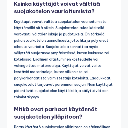
Kuinka käyttäjät voivat välttää
suojakotelon vaurioitumista?
Käyttäjät voivat välttää suojakotelon vaurioitumista
käyttämällä sitä oikein. Suojakoteloa tulee käsitellä
varovasti, välttäen iskuja ja pudotuksia. On tärkeää
puhdistaa kotelo säännöllisesti, jotta lika ja pöly eivät
aiheuta vaurioita. Suojakoteloa kannattaa myös
säilyttää suojatussa ympäristössä, kuten laukussa tai
kotelossa. Liiallinen altistuminen kosteudelle voi
vahingoittaa materiaaleja. Käyttäjät voivat valita
kestäviä materiaaleja, kuten silikonista tai
polykarbonaatista valmistettuja koteloita. Laadukkaat
suojakotelot tarjoavat paremman suojan. Näin käyttäjät
pidentävät suojakotelon käyttöikää ja säilyttävät sen
toimintakyvyn.
Mitkä ovat parhaat käytännöt
suojakotelon ylläpitoon?
Paras käytäntö suojakotelon ylläpitoon on säännöllinen