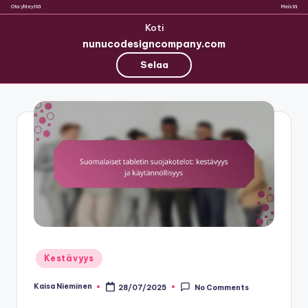
Ota yhteyttä
Meistä
Koti
nunucodesigncompany.com
Selaa
Skip
to
content
Posted
Kestävyys
in
Kaisa Nieminen
28/07/2025
No Comments
Posted
by