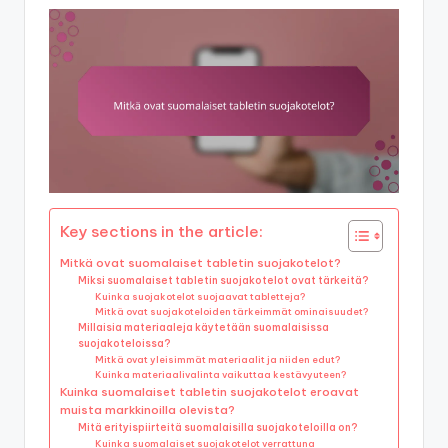
Key sections in the article:
Mitkä ovat suomalaiset tabletin suojakotelot?
Miksi suomalaiset tabletin suojakotelot ovat tärkeitä?
Kuinka suojakotelot suojaavat tabletteja?
Mitkä ovat suojakoteloiden tärkeimmät ominaisuudet?
Millaisia materiaaleja käytetään suomalaisissa
suojakoteloissa?
Mitkä ovat yleisimmät materiaalit ja niiden edut?
Kuinka materiaalivalinta vaikuttaa kestävyuteen?
Kuinka suomalaiset tabletin suojakotelot eroavat
muista markkinoilla olevista?
Mitä erityispiirteitä suomalaisilla suojakoteloilla on?
Kuinka suomalaiset suojakotelot verrattuna