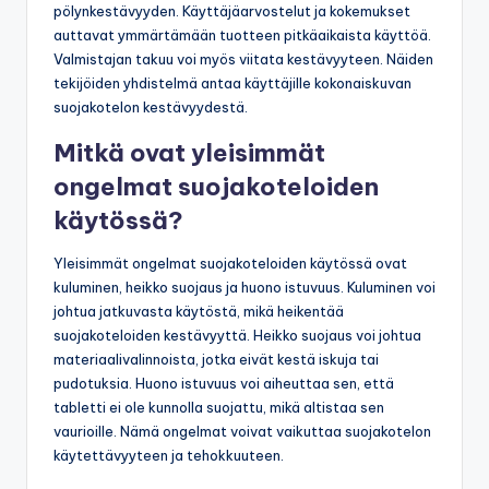
pölynkestävyyden. Käyttäjäarvostelut ja kokemukset
auttavat ymmärtämään tuotteen pitkäaikaista käyttöä.
Valmistajan takuu voi myös viitata kestävyyteen. Näiden
tekijöiden yhdistelmä antaa käyttäjille kokonaiskuvan
suojakotelon kestävyydestä.
Mitkä ovat yleisimmät
ongelmat suojakoteloiden
käytössä?
Yleisimmät ongelmat suojakoteloiden käytössä ovat
kuluminen, heikko suojaus ja huono istuvuus. Kuluminen voi
johtua jatkuvasta käytöstä, mikä heikentää
suojakoteloiden kestävyyttä. Heikko suojaus voi johtua
materiaalivalinnoista, jotka eivät kestä iskuja tai
pudotuksia. Huono istuvuus voi aiheuttaa sen, että
tabletti ei ole kunnolla suojattu, mikä altistaa sen
vaurioille. Nämä ongelmat voivat vaikuttaa suojakotelon
käytettävyyteen ja tehokkuuteen.