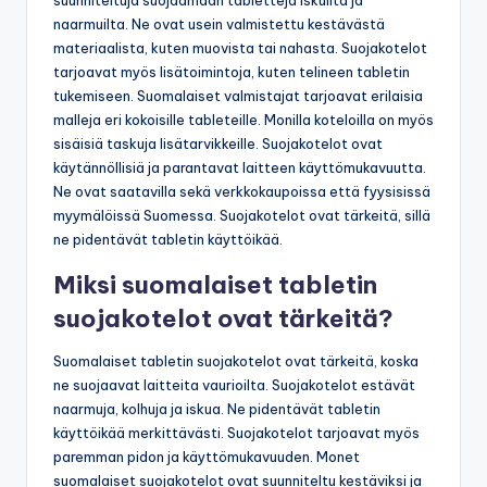
suunniteltuja suojaamaan tabletteja iskuilta ja
naarmuilta. Ne ovat usein valmistettu kestävästä
materiaalista, kuten muovista tai nahasta. Suojakotelot
tarjoavat myös lisätoimintoja, kuten telineen tabletin
tukemiseen. Suomalaiset valmistajat tarjoavat erilaisia
malleja eri kokoisille tableteille. Monilla koteloilla on myös
sisäisiä taskuja lisätarvikkeille. Suojakotelot ovat
käytännöllisiä ja parantavat laitteen käyttömukavuutta.
Ne ovat saatavilla sekä verkkokaupoissa että fyysisissä
myymälöissä Suomessa. Suojakotelot ovat tärkeitä, sillä
ne pidentävät tabletin käyttöikää.
Miksi suomalaiset tabletin
suojakotelot ovat tärkeitä?
Suomalaiset tabletin suojakotelot ovat tärkeitä, koska
ne suojaavat laitteita vaurioilta. Suojakotelot estävät
naarmuja, kolhuja ja iskua. Ne pidentävät tabletin
käyttöikää merkittävästi. Suojakotelot tarjoavat myös
paremman pidon ja käyttömukavuuden. Monet
suomalaiset suojakotelot ovat suunniteltu kestäviksi ja